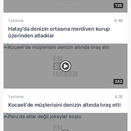
1:25
1 yıl önce
6.4B
Hatay'da denizin ortasına merdiven kurup
üzerinden atladılar
2:52
1 yıl önce
9.2B
Kocaeli'de müşterisini denizin altında tıraş etti