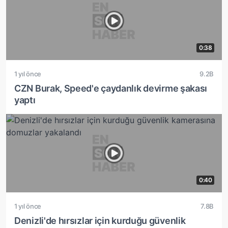
0:38
1 yıl önce
9.2B
CZN Burak, Speed'e çaydanlık devirme şakası
yaptı
0:40
1 yıl önce
7.8B
Denizli'de hırsızlar için kurduğu güvenlik