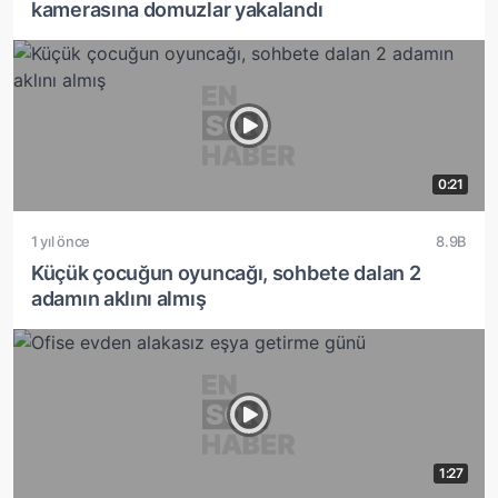
kamerasına domuzlar yakalandı
0:21
1 yıl önce
8.9B
Küçük çocuğun oyuncağı, sohbete dalan 2
adamın aklını almış
1:27