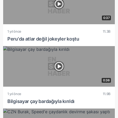
0:37
1 yıl önce
11.3B
Peru'da atlar değil jokeyler koştu
0:36
1 yıl önce
11.9B
Bilgisayar çay bardağıyla kırıldı