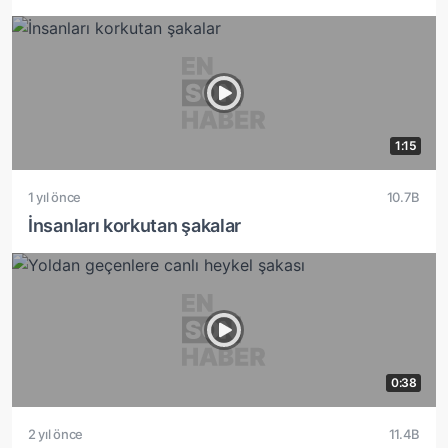
1:15
1 yıl önce
10.7B
İnsanları korkutan şakalar
0:38
2 yıl önce
11.4B