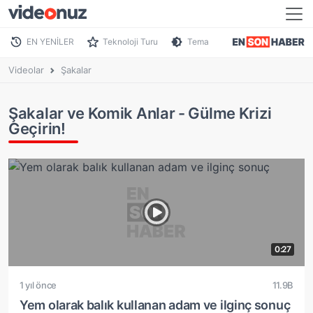
EN YENİLER
Teknoloji Turu
Tema
Videolar
Şakalar
Şakalar ve Komik Anlar - Gülme Krizi
Geçirin!
0:27
1 yıl önce
11.9B
Yem olarak balık kullanan adam ve ilginç sonuç