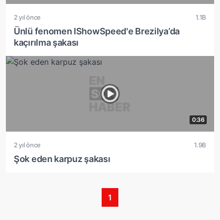
2 yıl önce
1.1B
Ünlü fenomen IShowSpeed'e Brezilya’da
kaçırılma şakası
0:36
2 yıl önce
1.9B
Şok eden karpuz şakası
1