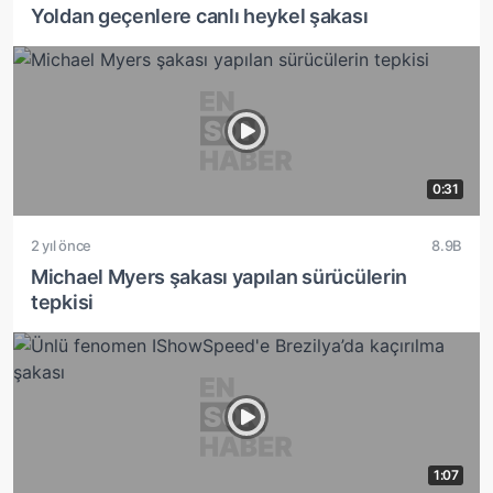
Yoldan geçenlere canlı heykel şakası
0:31
2 yıl önce
8.9B
Michael Myers şakası yapılan sürücülerin
tepkisi
1:07