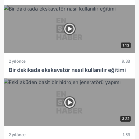
1:13
2 yıl önce
9.3B
Bir dakikada ekskavatör nasıl kullanılır eğitimi
3:22
2 yıl önce
1.5B