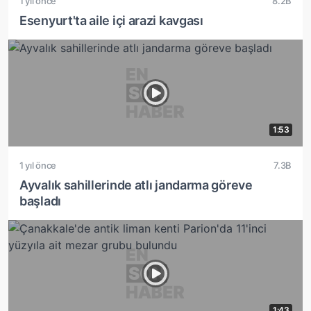
1 yıl önce
8.2B
Esenyurt'ta aile içi arazi kavgası
1:53
1 yıl önce
7.3B
Ayvalık sahillerinde atlı jandarma göreve
başladı
1:43