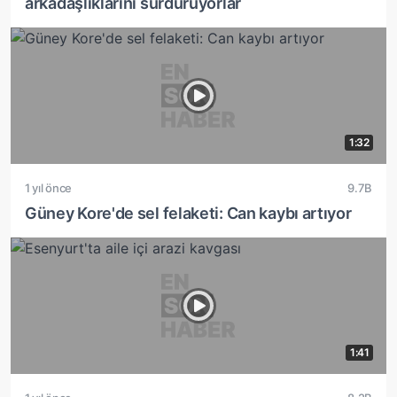
arkadaşlıklarını sürdürüyorlar
1:32
1 yıl önce
9.7B
Güney Kore'de sel felaketi: Can kaybı artıyor
1:41