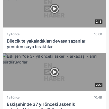
2:18
1 yıl önce
10.6B
Bilecik'te yakaladıkları devasa sazanları
yeniden suya bıraktılar
2:22
1 yıl önce
10.4B
Eskişehir'de 37 yıl önceki askerlik