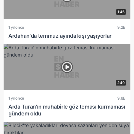
1:46
1 yıl önce
9.2B
Ardahan'da temmuz ayında kışı yaşıyorlar
2:40
1 yıl önce
9.8B
Arda Turan'ın muhabirle göz teması kurmaması
gündem oldu