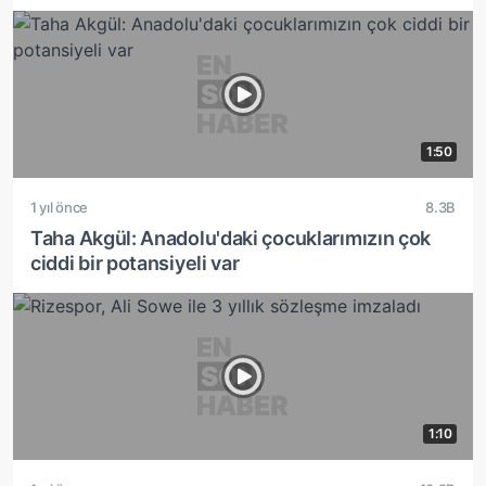
1:50
1 yıl önce
8.3B
Taha Akgül: Anadolu'daki çocuklarımızın çok
ciddi bir potansiyeli var
1:10