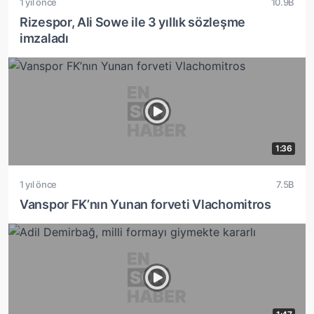
1 yıl önce
10.9B
Rizespor, Ali Sowe ile 3 yıllık sözleşme
imzaladı
1:36
1 yıl önce
7.5B
Vanspor FK’nın Yunan forveti Vlachomitros