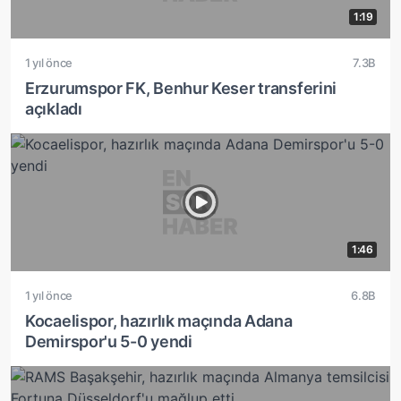
1:19
1 yıl önce
7.3B
Erzurumspor FK, Benhur Keser transferini
açıkladı
1:46
1 yıl önce
6.8B
Kocaelispor, hazırlık maçında Adana
Demirspor'u 5-0 yendi