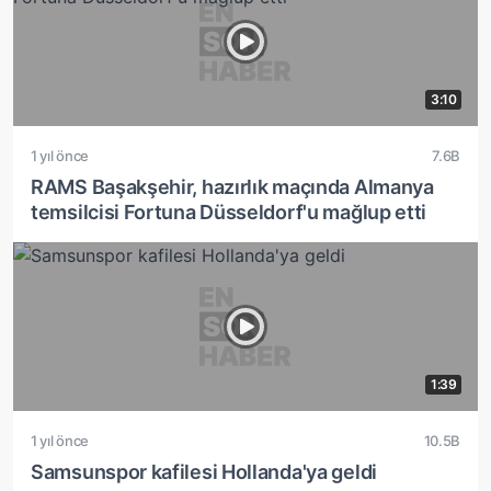
3:10
1 yıl önce
7.6B
RAMS Başakşehir, hazırlık maçında Almanya
temsilcisi Fortuna Düsseldorf'u mağlup etti
1:39
1 yıl önce
10.5B
Samsunspor kafilesi Hollanda'ya geldi