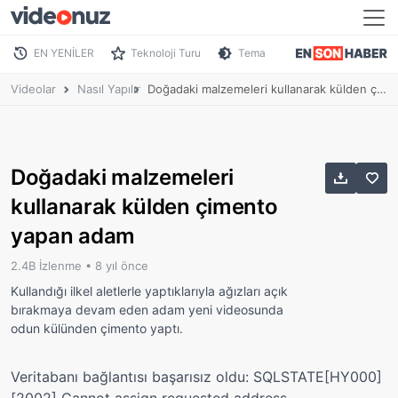
EN YENİLER
Teknoloji Turu
Tema
Videolar
Nasıl Yapılır
Doğadaki malzemeleri kullanarak külden çimento yapan adam
Doğadaki malzemeleri
kullanarak külden çimento
yapan adam
2.4B İzlenme •
8 yıl önce
Kullandığı ilkel aletlerle yaptıklarıyla ağızları açık
bırakmaya devam eden adam yeni videosunda
odun külünden çimento yaptı.
Veritabanı bağlantısı başarısız oldu: SQLSTATE[HY000]
[2002] Cannot assign requested address