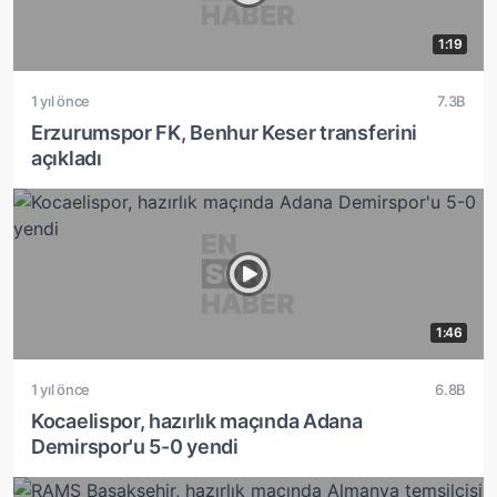
1:19
1 yıl önce
7.3B
Erzurumspor FK, Benhur Keser transferini
açıkladı
1:46
1 yıl önce
6.8B
Kocaelispor, hazırlık maçında Adana
Demirspor'u 5-0 yendi