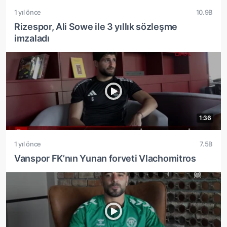
1 yıl önce
10.9B
Rizespor, Ali Sowe ile 3 yıllık sözleşme
imzaladı
1:36
1 yıl önce
7.5B
Vanspor FK’nın Yunan forveti Vlachomitros