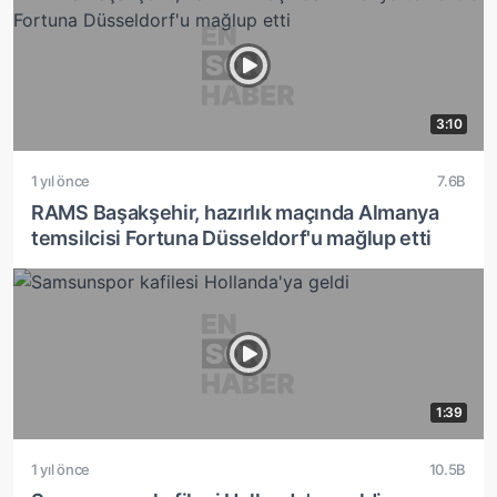
3:10
1 yıl önce
7.6B
RAMS Başakşehir, hazırlık maçında Almanya
temsilcisi Fortuna Düsseldorf'u mağlup etti
1:39
1 yıl önce
10.5B