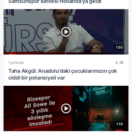
Samsunspor kafilesi Hollanda'ya geldi
1:50
1 yıl önce
8.3B
Taha Akgül: Anadolu'daki çocuklarımızın çok
ciddi bir potansiyeli var
1:10