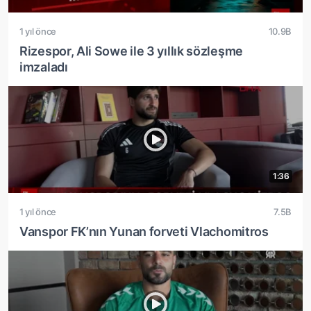
1 yıl önce
10.9B
Rizespor, Ali Sowe ile 3 yıllık sözleşme
imzaladı
1:36
1 yıl önce
7.5B
Vanspor FK’nın Yunan forveti Vlachomitros