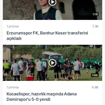
1:19
1 yıl önce
7.3B
Erzurumspor FK, Benhur Keser transferini
açıkladı
1:46
1 yıl önce
6.8B
Kocaelispor, hazırlık maçında Adana
Demirspor'u 5-0 yendi