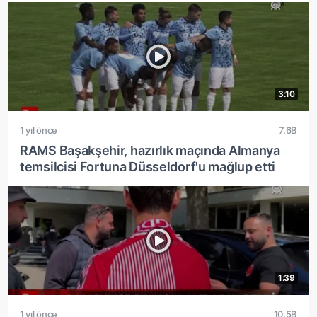
3:10
1 yıl önce
7.6B
RAMS Başakşehir, hazırlık maçında Almanya
temsilcisi Fortuna Düsseldorf'u mağlup etti
1:39
1 yıl önce
10.5B