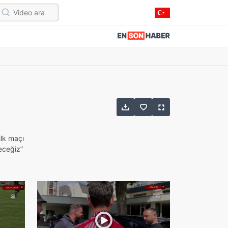
ilk maçı
eceğiz”