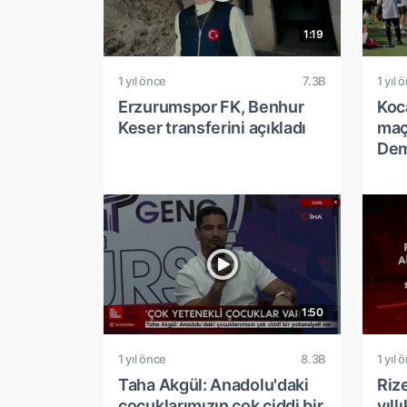
1:19
1 yıl önce
7.3B
1 yıl 
Erzurumspor FK, Benhur
Koca
Keser transferini açıkladı
maç
Dem
1:50
1 yıl önce
8.3B
1 yıl 
Taha Akgül: Anadolu'daki
Rize
çocuklarımızın çok ciddi bir
yıll