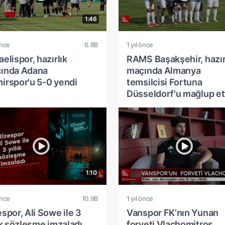
1:46
önce
6.8B
1 yıl önce
elispor, hazırlık
RAMS Başakşehir, hazır
ında Adana
maçında Almanya
irspor'u 5-0 yendi
temsilcisi Fortuna
Düsseldorf'u mağlup et
1:10
önce
10.9B
1 yıl önce
spor, Ali Sowe ile 3
Vanspor FK’nın Yunan
ık sözleşme imzaladı
forveti Vlachomitros