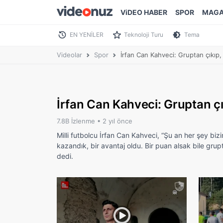
ViDEO HABER
SPOR
MAGA
EN YENİLER
Teknoloji Turu
Tema
Videolar
Spor
İrfan Can Kahveci: Gruptan çıkıp
İrfan Can Kahveci: Gruptan ç
7.8B İzlenme •
2 yıl önce
Milli futbolcu İrfan Can Kahveci, “Şu an her şey bi
kazandık, bir avantaj oldu. Bir puan alsak bile gr
dedi.