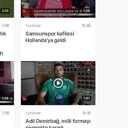
3:10
1:39
7.6B
1 yıl önce
10.5B
lık
Samsunspor kafilesi
Hollanda'ya geldi
ti
1:36
1:47
7.5B
1 yıl önce
10.1B
Adil Demirbağ, milli formayı
giymekte kararlı