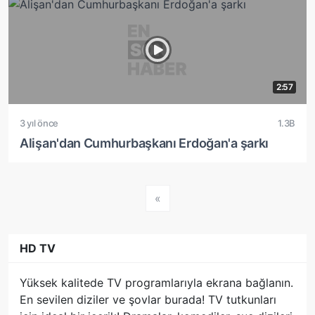
2:57
3 yıl önce
1.3B
Alişan'dan Cumhurbaşkanı Erdoğan'a şarkı
«
HD TV
Yüksek kalitede TV programlarıyla ekrana bağlanın.
En sevilen diziler ve şovlar burada! TV tutkunları