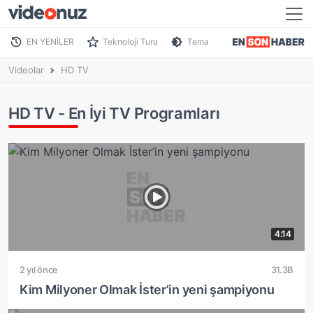
EN YENİLER
Teknoloji Turu
Tema
Videolar
HD TV
HD TV - En İyi TV Programları
4:14
2 yıl önce
31.3B
Kim Milyoner Olmak İster’in yeni şampiyonu