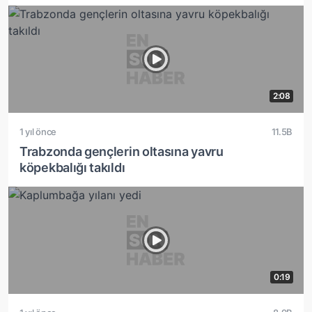
2:08
1 yıl önce
11.5B
Trabzonda gençlerin oltasına yavru
köpekbalığı takıldı
0:19