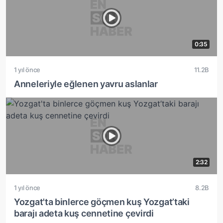
0:35
1 yıl önce
11.2B
Anneleriyle eğlenen yavru aslanlar
2:32
1 yıl önce
8.2B
Yozgat'ta binlerce göçmen kuş Yozgat’taki
barajı adeta kuş cennetine çevirdi