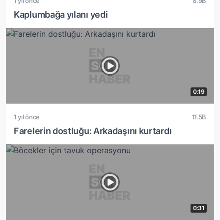
1 yıl önce
8.9B
Kaplumbağa yılanı yedi
0:19
1 yıl önce
11.5B
Farelerin dostluğu: Arkadaşını kurtardı
0:31