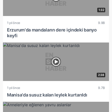
1:32
1 yıl önce
9.9B
Erzurum'da mandaların dere içindeki banyo
keyfi
2:38
1 yıl önce
9.7B
Manisa'da susuz kalan leylek kurtarıldı