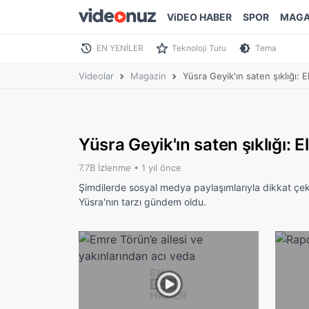
ViDEO HABER
SPOR
MAGA
EN YENİLER
Teknoloji Turu
Tema
Videolar
Magazin
Yüsra Geyik'ın saten şıklığı: E
Yüsra Geyik'ın saten şıklığı: E
7.7B İzlenme •
1 yıl önce
Şimdilerde sosyal medya paylaşımlarıyla dikkat çek
Yüsra'nın tarzı gündem oldu.