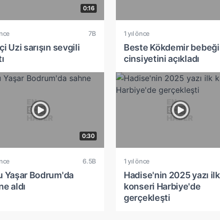
0:16
önce
7B
1 yıl önce
i Uzi sarışın sevgili
Beste Kökdemir bebeği
tı
cinsiyetini açıkladı
0:30
önce
6.5B
1 yıl önce
u Yaşar Bodrum'da
Hadise'nin 2025 yazı ilk
ne aldı
konseri Harbiye'de
gerçekleşti