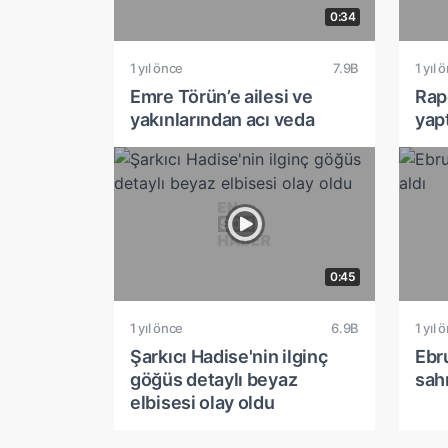
0:34
1 yıl önce
7.9B
1 yıl 
Emre Törün’e ailesi ve
Rapç
yakınlarından acı veda
yap
0:45
1 yıl önce
6.9B
1 yıl 
Şarkıcı Hadise'nin ilginç
Ebr
göğüs detaylı beyaz
sah
elbisesi olay oldu