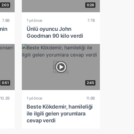
2:03
0:26
7.8B
1 yıl önce
7.7B
nin
Ünlü oyuncu John
Goodman 90 kilo verdi
0:51
2:45
10.2B
1 yıl önce
11.8B
Beste Kökdemir, hamileliği
ile ilgili gelen yorumlara
cevap verdi