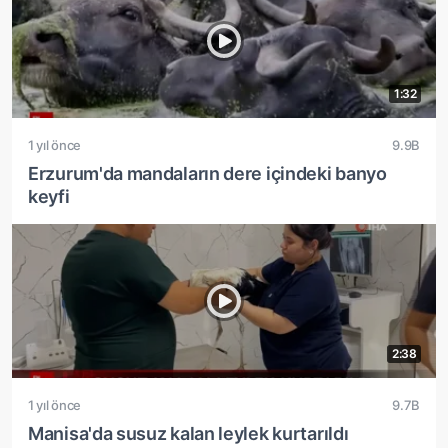
1:32
1 yıl önce
9.9B
Erzurum'da mandaların dere içindeki banyo
keyfi
2:38
1 yıl önce
9.7B
Manisa'da susuz kalan leylek kurtarıldı