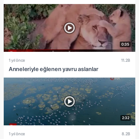
0:35
1 yıl önce
11.2B
Anneleriyle eğlenen yavru aslanlar
2:32
1 yıl önce
8.2B