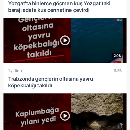
Yozgat'ta binlerce göçmen kuş Yozgat’taki
barajı adeta kuş cennetine çevirdi
2:08
1 yıl önce
11.5B
Trabzonda gençlerin oltasına yavru
köpekbalığı takıldı