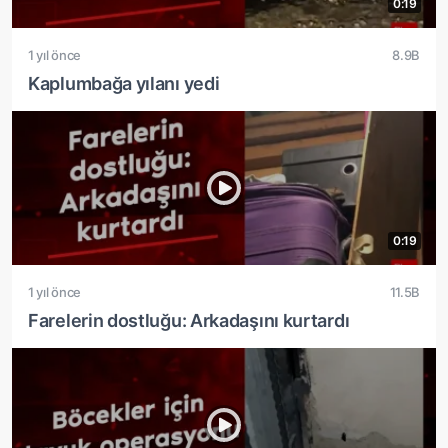
0:19
1 yıl önce
8.9B
Kaplumbağa yılanı yedi
0:19
1 yıl önce
11.5B
Farelerin dostluğu: Arkadaşını kurtardı