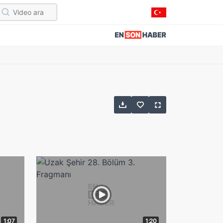
1:07
1:20