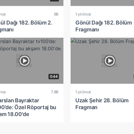
önce
9B
1 yıl önce
ül Dağı 182. Bölüm 2.
Gönül Dağı 182. Bölüm
gmanı
Fragmanı
0:44
önce
7.8B
1 yıl önce
arslan Bayraktar
Uzak Şehir 28. Bölüm
00’de: Özel Röportaj bu
Fragman
am 18.00'de