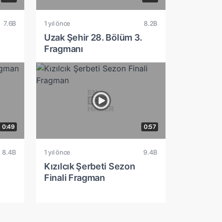
7.6B
1 yıl önce
8.2B
Uzak Şehir 28. Bölüm 3.
Fragmanı
0:49
0:57
8.4B
1 yıl önce
9.4B
Kızılcık Şerbeti Sezon
Finali Fragman