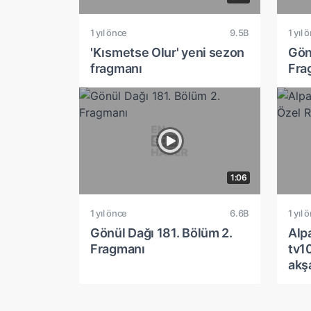
1 yıl önce
9.5B
1 yıl 
'Kısmetse Olur' yeni sezon
Gön
fragmanı
Fra
1:06
1 yıl önce
6.6B
1 yıl 
Gönül Dağı 181. Bölüm 2.
Alp
Fragmanı
tv1
akş