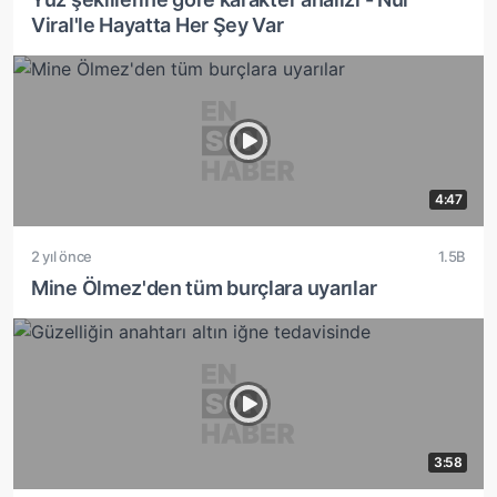
Viral'le Hayatta Her Şey Var
4:47
2 yıl önce
1.5B
Mine Ölmez'den tüm burçlara uyarılar
3:58