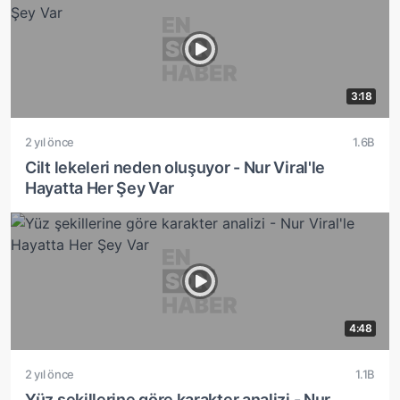
3:18
2 yıl önce
1.6B
Cilt lekeleri neden oluşuyor - Nur Viral'le
Hayatta Her Şey Var
4:48
2 yıl önce
1.1B
Yüz şekillerine göre karakter analizi - Nur