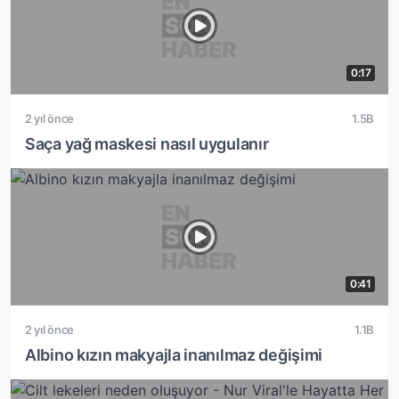
0:17
2 yıl önce
1.5B
Saça yağ maskesi nasıl uygulanır
0:41
2 yıl önce
1.1B
Albino kızın makyajla inanılmaz değişimi