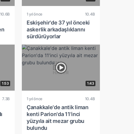
10.6B
1 yıl önce
10.4B
Eskişehir'de 37 yıl önceki
en
askerlik arkadaşlıklarını
sürdürüyorlar
1:53
1:43
7.3B
1 yıl önce
10.4B
Çanakkale'de antik liman
ı
kenti Parion'da 11'inci
yüzyıla ait mezar grubu
bulundu