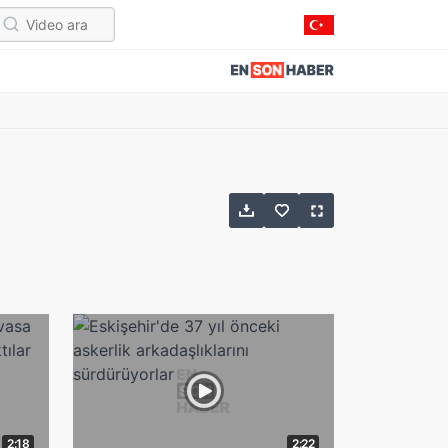
2:18
2:22