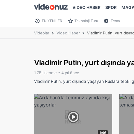
ViDEO HABER
SPOR
MAGA
EN YENİLER
Teknoloji Turu
Tema
Videolar
Video Haber
Vladimir Putin, yurt dışı
Vladimir Putin, yurt dışında 
1.7B İzlenme •
4 yıl önce
Vladimir Putin, yurt dışında yaşayan Ruslara tepki 
1:46