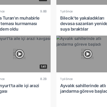
önce
9.8B
1 yıl önce
a Turan'ın muhabirle
Bilecik'te yakaladıkları
 teması kurmaması
devasa sazanları yenid
dem oldu
suya bıraktılar
1:41
önce
8.2B
1 yıl önce
yurt'ta aile içi arazi
Ayvalık sahillerinde atlı
gası
jandarma göreve başlad