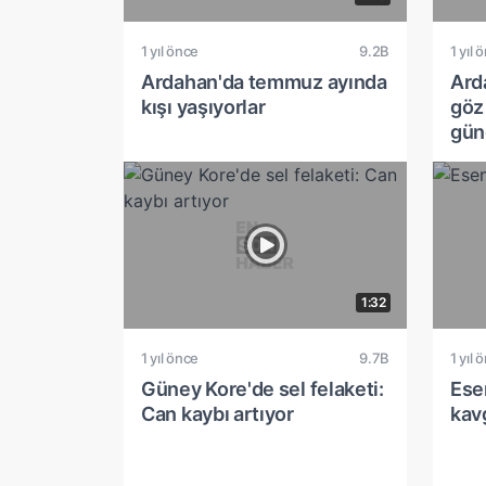
1 yıl önce
9.2B
1 yıl 
Ardahan'da temmuz ayında
Ard
kışı yaşıyorlar
göz
gün
1:32
1 yıl önce
9.7B
1 yıl 
Güney Kore'de sel felaketi:
Esen
Can kaybı artıyor
kav