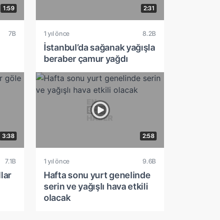
1:59
2:31
7B
1 yıl önce
8.2B
İstanbul’da sağanak yağışla
beraber çamur yağdı
3:38
2:58
7.1B
1 yıl önce
9.6B
lar
Hafta sonu yurt genelinde
serin ve yağışlı hava etkili
olacak