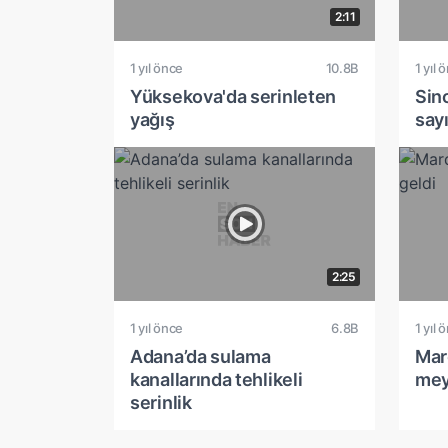
2:11
1 yıl önce
10.8B
1 yıl 
Yüksekova'da serinleten
Sin
yağış
say
2:25
1 yıl önce
6.8B
1 yıl 
Adana’da sulama
Mar
kanallarında tehlikeli
mey
serinlik