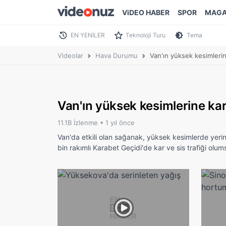
ViDEO HABER
SPOR
MAGA
EN YENİLER
Teknoloji Turu
Tema
Videolar
Hava Durumu
Van'ın yüksek kesimlerin
Van'ın yüksek kesimlerine ka
11.1B İzlenme •
1 yıl önce
Van'da etkili olan sağanak, yüksek kesimlerde yerin
bin rakımlı Karabet Geçidi'de kar ve sis trafiği olum