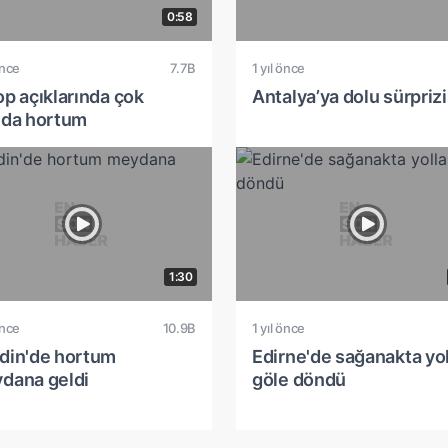
0:58
önce
7.7B
1 yıl önce
op açıklarında çok
Antalya’ya dolu sürprizi
ıda hortum
1:30
önce
10.9B
1 yıl önce
din'de hortum
Edirne'de sağanakta yol
dana geldi
göle döndü