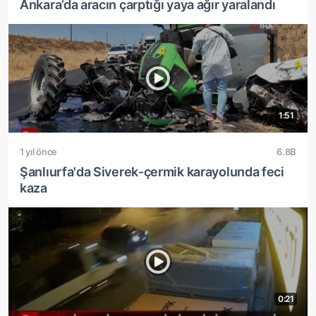
Ankara’da aracın çarptığı yaya ağır yaralandı
1:51
1 yıl önce
6.8B
Şanlıurfa'da Siverek-çermik karayolunda feci
kaza
0:21