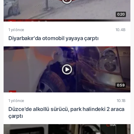
0:20
1 yıl önce
10.4B
Diyarbakır'da otomobil yayaya çarptı
0:59
1 yıl önce
10.1B
Düzce'de alkollü sürücü, park halindeki 2 araca
çarptı