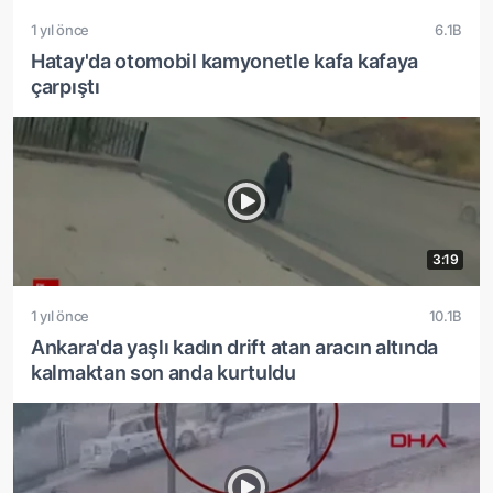
1 yıl önce
6.1B
Hatay'da otomobil kamyonetle kafa kafaya
çarpıştı
3:19
1 yıl önce
10.1B
Ankara'da yaşlı kadın drift atan aracın altında
kalmaktan son anda kurtuldu