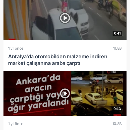
0:41
1 yıl önce
11.8B
Antalya'da otomobilden malzeme indiren
market çalışanına araba çarptı
0:43
1 yıl önce
10.8B