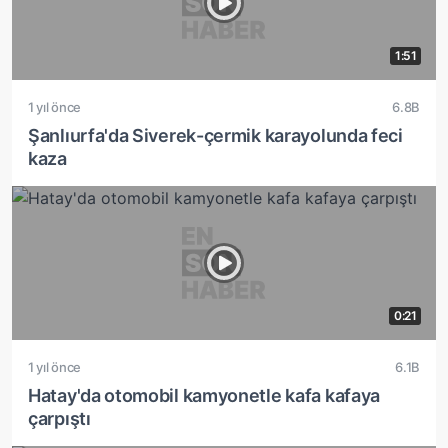
1:51
1 yıl önce
6.8B
Şanlıurfa'da Siverek-çermik karayolunda feci
kaza
0:21
1 yıl önce
6.1B
Hatay'da otomobil kamyonetle kafa kafaya
çarpıştı