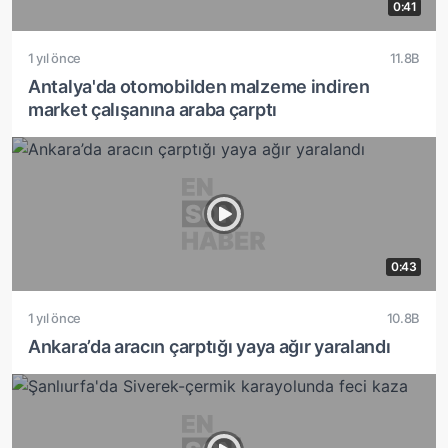
0:41
1 yıl önce
11.8B
Antalya'da otomobilden malzeme indiren
market çalışanına araba çarptı
0:43
1 yıl önce
10.8B
Ankara’da aracın çarptığı yaya ağır yaralandı