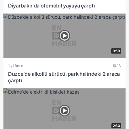
Diyarbakır'da otomobil yayaya çarptı
0:59
1 yıl önce
10.1B
Düzce'de alkollü sürücü, park halindeki 2 araca
çarptı
2:30