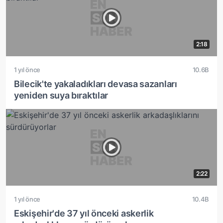
2:18
1 yıl önce
10.6B
Bilecik'te yakaladıkları devasa sazanları
yeniden suya bıraktılar
2:22
1 yıl önce
10.4B
Eskişehir'de 37 yıl önceki askerlik