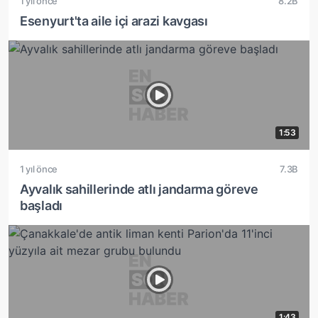
1 yıl önce
8.2B
Esenyurt'ta aile içi arazi kavgası
1:53
1 yıl önce
7.3B
Ayvalık sahillerinde atlı jandarma göreve
başladı
1:43