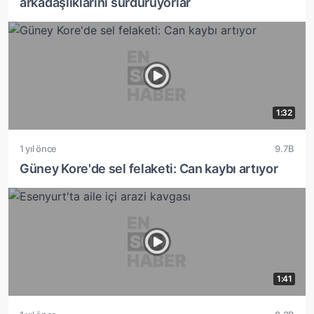
arkadaşlıklarını sürdürüyorlar
1:32
1 yıl önce
9.7B
Güney Kore'de sel felaketi: Can kaybı artıyor
1:41