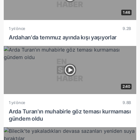
1:46
1 yıl önce
9.2B
Ardahan'da temmuz ayında kışı yaşıyorlar
2:40
1 yıl önce
9.8B
Arda Turan'ın muhabirle göz teması kurmaması
gündem oldu