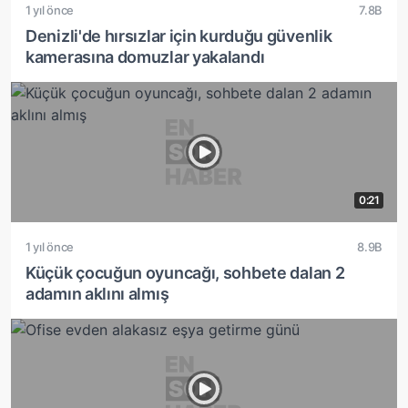
1 yıl önce
7.8B
Denizli'de hırsızlar için kurduğu güvenlik
kamerasına domuzlar yakalandı
0:21
1 yıl önce
8.9B
Küçük çocuğun oyuncağı, sohbete dalan 2
adamın aklını almış