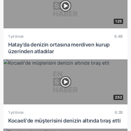
1:25
1 yıl önce
6.4B
Hatay'da denizin ortasına merdiven kurup
üzerinden atladılar
2:52
1 yıl önce
9.2B
Kocaeli'de müşterisini denizin altında tıraş etti