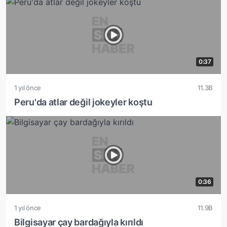
0:37
1 yıl önce
11.3B
Peru'da atlar değil jokeyler koştu
0:36
1 yıl önce
11.9B
Bilgisayar çay bardağıyla kırıldı