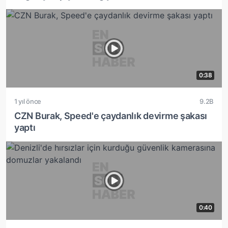
0:38
1 yıl önce
9.2B
CZN Burak, Speed'e çaydanlık devirme şakası
yaptı
0:40