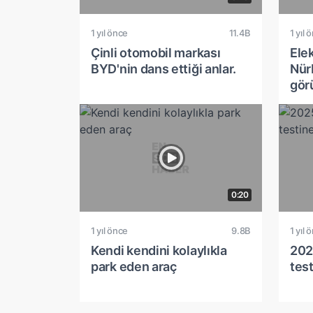
1 yıl önce
11.4B
1 yıl 
Çinli otomobil markası
Ele
BYD'nin dans ettiği anlar.
Nür
gör
0:20
1 yıl önce
9.8B
1 yıl 
Kendi kendini kolaylıkla
202
park eden araç
test