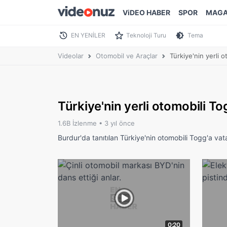
ViDEO HABER
SPOR
MAGA
EN YENİLER
Teknoloji Turu
Tema
Videolar
Otomobil ve Araçlar
Türkiye'nin yerli o
Türkiye'nin yerli otomobili To
1.6B İzlenme •
3 yıl önce
Burdur'da tanıtılan Türkiye'nin otomobili Togg'a vata
0:20