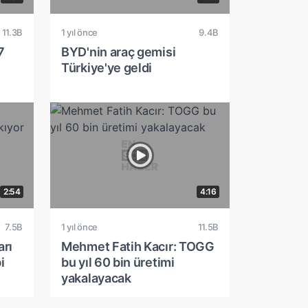
11.3B
1 yıl önce
9.4B
7
BYD'nin araç gemisi
Türkiye'ye geldi
2:54
4:16
7.5B
1 yıl önce
11.5B
arı
Mehmet Fatih Kacır: TOGG
i
bu yıl 60 bin üretimi
yakalayacak