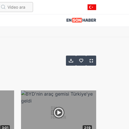
3:01
2:19