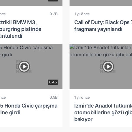
önce
9.3B
1 yıl önce
ktrikli BMW M3,
Call of Duty: Black Ops 
burgring pistinde
fragmanı yayınlandı
üntülendi
0:45
önce
6.9B
1 yıl önce
5 Honda Civic çarpışma
İzmir'de Anadol tutkunl
ine girdi
otomobillerine gözü gib
bakıyor