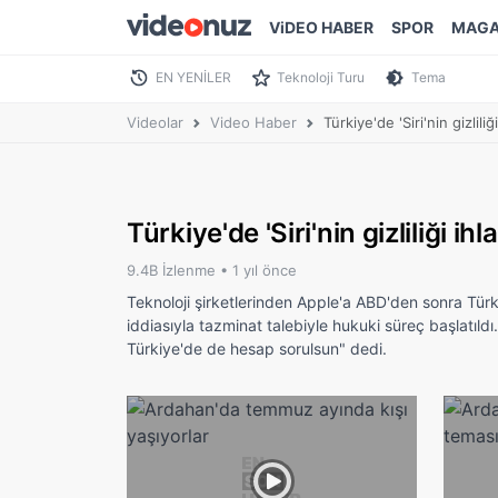
ViDEO HABER
SPOR
MAGA
EN YENİLER
Teknoloji Turu
Tema
Videolar
Video Haber
Türkiye'de 'Siri'nin gizlil
Türkiye'de 'Siri'nin gizliliği i
9.4B İzlenme •
1 yıl önce
Teknoloji şirketlerinden Apple'a ABD'den sonra Türkiye'd
iddiasıyla tazminat talebiyle hukuki süreç başlatıld
Türkiye'de de hesap sorulsun" dedi.