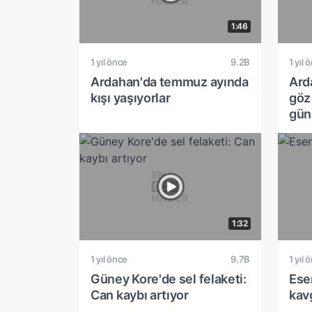
1:46
1 yıl önce
9.2B
1 yıl 
Ardahan'da temmuz ayında
Ard
kışı yaşıyorlar
göz
gün
1:32
1 yıl önce
9.7B
1 yıl 
Güney Kore'de sel felaketi:
Esen
Can kaybı artıyor
kav