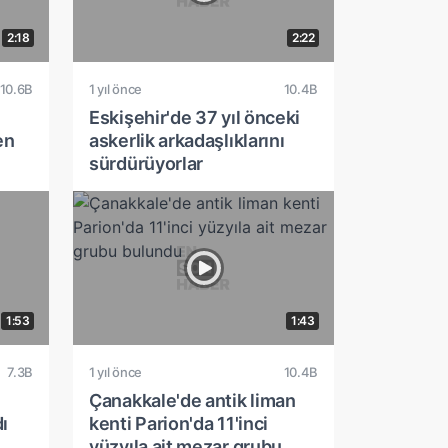
2:18
2:22
10.6B
1 yıl önce
10.4B
Eskişehir'de 37 yıl önceki
en
askerlik arkadaşlıklarını
sürdürüyorlar
1:53
1:43
7.3B
1 yıl önce
10.4B
Çanakkale'de antik liman
ı
kenti Parion'da 11'inci
yüzyıla ait mezar grubu