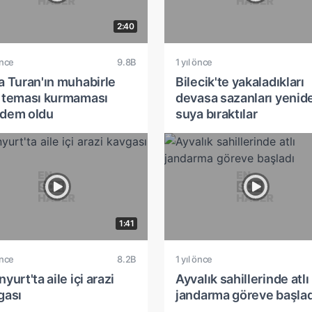
2:40
önce
9.8B
1 yıl önce
a Turan'ın muhabirle
Bilecik'te yakaladıkları
 teması kurmaması
devasa sazanları yenid
dem oldu
suya bıraktılar
1:41
önce
8.2B
1 yıl önce
yurt'ta aile içi arazi
Ayvalık sahillerinde atlı
gası
jandarma göreve başlad