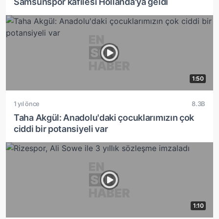
Samsunspor kafilesi Hollanda'ya geldi
1:50
1 yıl önce
8.3B
Taha Akgül: Anadolu'daki çocuklarımızın çok
ciddi bir potansiyeli var
1:10