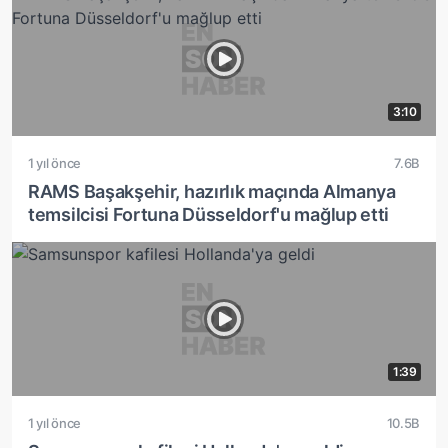
3:10
1 yıl önce
7.6B
RAMS Başakşehir, hazırlık maçında Almanya
temsilcisi Fortuna Düsseldorf'u mağlup etti
1:39
1 yıl önce
10.5B