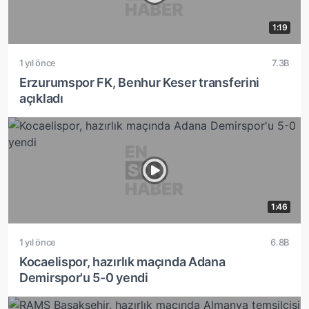
1:19
1 yıl önce
7.3B
Erzurumspor FK, Benhur Keser transferini
açıkladı
1:46
1 yıl önce
6.8B
Kocaelispor, hazırlık maçında Adana
Demirspor'u 5-0 yendi