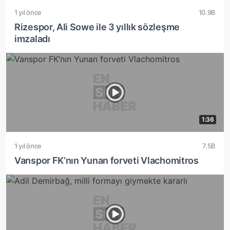
1 yıl önce
10.9B
Rizespor, Ali Sowe ile 3 yıllık sözleşme
imzaladı
1:36
1 yıl önce
7.5B
Vanspor FK’nın Yunan forveti Vlachomitros