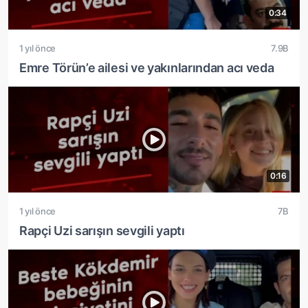
0:34
1 yıl önce
7.9B
Emre Törün’e ailesi ve yakınlarından acı veda
0:16
1 yıl önce
7B
Rapçi Uzi sarışın sevgili yaptı