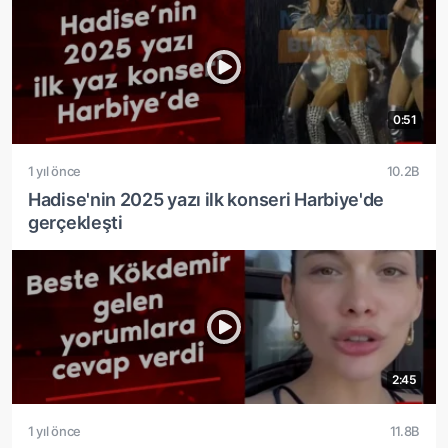
0:51
1 yıl önce
10.2B
Hadise'nin 2025 yazı ilk konseri Harbiye'de
gerçekleşti
2:45
1 yıl önce
11.8B