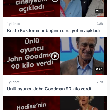
2:03
1 yıl önce
7.8B
Beste Kökdemir bebeğinin cinsiyetini açıkladı
0:26
1 yıl önce
7.7B
Ünlü oyuncu John Goodman 90 kilo verdi