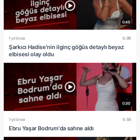
0:45
1 yıl önce
6.9B
Şarkıcı Hadise'nin ilginç göğüs detaylı beyaz
elbisesi olay oldu
0:30
1 yıl önce
6.5B
Ebru Yaşar Bodrum'da sahne aldı