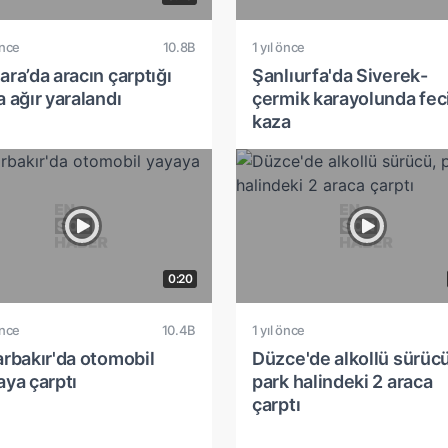
önce
10.8B
1 yıl önce
ra’da aracın çarptığı
Şanlıurfa'da Siverek-
 ağır yaralandı
çermik karayolunda fec
kaza
0:20
önce
10.4B
1 yıl önce
arbakır'da otomobil
Düzce'de alkollü sürücü
aya çarptı
park halindeki 2 araca
çarptı