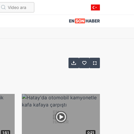
1:51
0:21