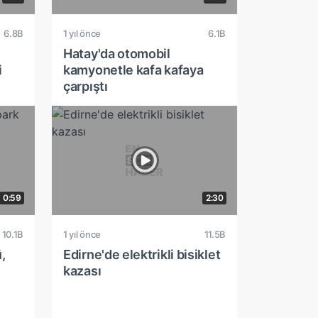
6.8B
1 yıl önce
6.1B
Hatay'da otomobil
i
kamyonetle kafa kafaya
çarpıştı
0:59
2:30
10.1B
1 yıl önce
11.5B
,
Edirne'de elektrikli bisiklet
kazası