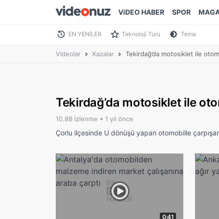
ViDEO HABER
SPOR
MAGA
EN YENİLER
Teknoloji Turu
Tema
Videolar
Kazalar
Tekirdağ’da motosiklet ile otom
Tekirdağ’da motosiklet ile oto
10.8B İzlenme •
1 yıl önce
Çorlu ilçesinde U dönüşü yapan otomobille çarpışan 
0:41