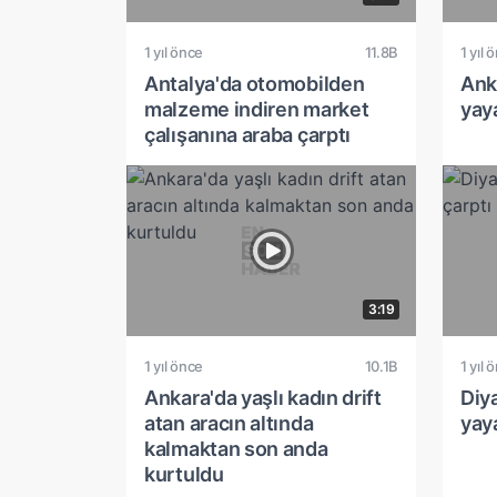
1 yıl önce
11.8B
1 yıl 
Antalya'da otomobilden
Anka
malzeme indiren market
yaya
çalışanına araba çarptı
3:19
1 yıl önce
10.1B
1 yıl 
Ankara'da yaşlı kadın drift
Diy
atan aracın altında
yay
kalmaktan son anda
kurtuldu