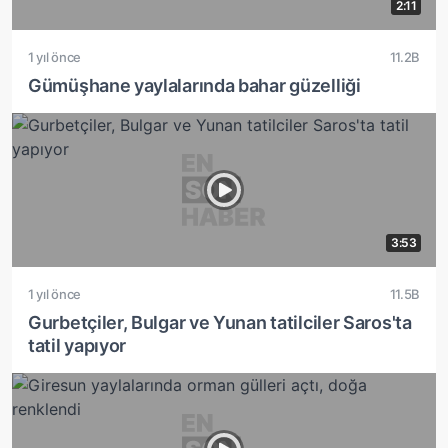
2:11
1 yıl önce
11.2B
Gümüşhane yaylalarında bahar güzelliği
3:53
1 yıl önce
11.5B
Gurbetçiler, Bulgar ve Yunan tatilciler Saros'ta
tatil yapıyor