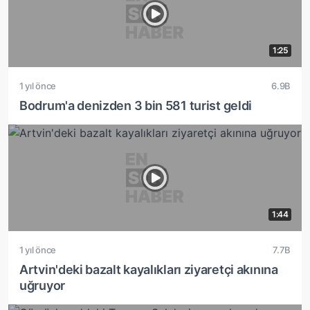
1:25
1 yıl önce
6.9B
Bodrum'a denizden 3 bin 581 turist geldi
1:44
1 yıl önce
7.7B
Artvin'deki bazalt kayalıkları ziyaretçi akınına
uğruyor