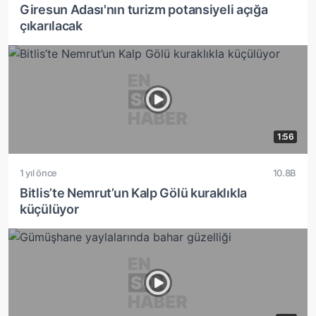
Giresun Adası'nın turizm potansiyeli açığa
çıkarılacak
1:56
1 yıl önce
10.8B
Bitlis’te Nemrut’un Kalp Gölü kuraklıkla
küçülüyor