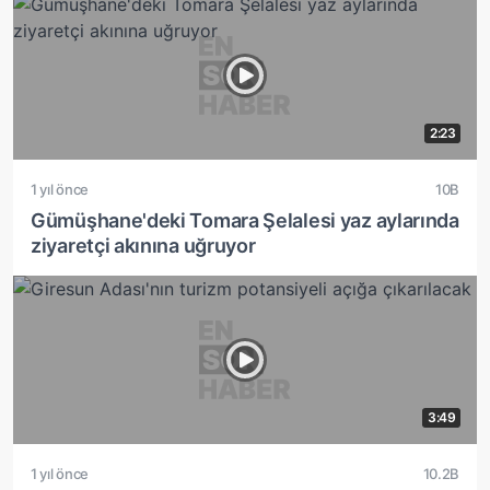
2:23
1 yıl önce
10B
Gümüşhane'deki Tomara Şelalesi yaz aylarında
ziyaretçi akınına uğruyor
3:49
1 yıl önce
10.2B