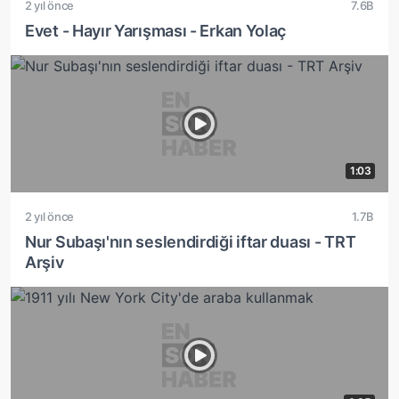
2 yıl önce
7.6B
Evet - Hayır Yarışması - Erkan Yolaç
1:03
2 yıl önce
1.7B
Nur Subaşı'nın seslendirdiği iftar duası - TRT
Arşiv