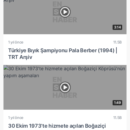
3:14
1 yıl önce
11.5B
Türkiye Bıyık Şampiyonu Pala Berber (1994) |
TRT Arşiv
1:49
1 yıl önce
11.5B
30 Ekim 1973'te hizmete açılan Boğaziçi