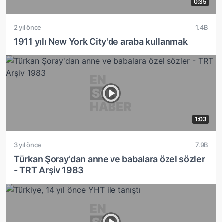
0:35
2 yıl önce
1.4B
1911 yılı New York City'de araba kullanmak
1:03
3 yıl önce
7.9B
Türkan Şoray'dan anne ve babalara özel sözler
- TRT Arşiv 1983