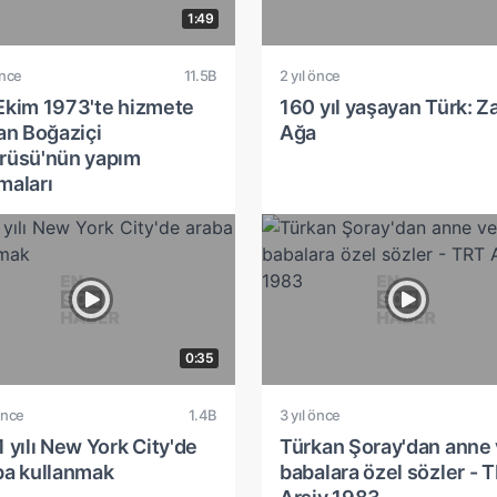
1:49
önce
11.5B
2 yıl önce
Ekim 1973'te hizmete
160 yıl yaşayan Türk: Z
lan Boğaziçi
Ağa
rüsü'nün yapım
maları
0:35
önce
1.4B
3 yıl önce
 yılı New York City'de
Türkan Şoray'dan anne
ba kullanmak
babalara özel sözler - 