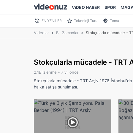
ViDEO HABER
SPOR
MAGA
EN YENİLER
Teknoloji Turu
Tema
Videolar
Bir Zamanlar
Stokçularla mücadele - T
Stokçularla mücadele - TRT A
2.1B İzlenme •
7 yıl önce
Stokçularla mücadele - TRT Arşiv 1978 İstanbul'da 
halka satışa sunulması.