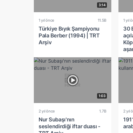
3:14
1 yıl önce
11.5B
1 yıl 
Türkiye Bıyık Şampiyonu
30 
Pala Berber (1994) | TRT
açı
Arşiv
Köp
aşa
1:03
2 yıl önce
1.7B
2 yıl 
Nur Subaşı'nın
1911
seslendirdiği iftar duası -
ara