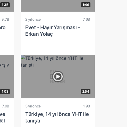
1:35
1:46
9.7B
2 yıl önce
7.6B
aro
Evet - Hayır Yarışması -
Erkan Yolaç
1:03
2:54
7.9B
3 yıl önce
1.9B
 ve
Türkiye, 14 yıl önce YHT ile
TRT
tanıştı