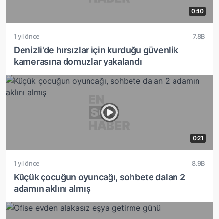
0:40
1 yıl önce
7.8B
Denizli'de hırsızlar için kurduğu güvenlik
kamerasına domuzlar yakalandı
0:21
1 yıl önce
8.9B
Küçük çocuğun oyuncağı, sohbete dalan 2
adamın aklını almış