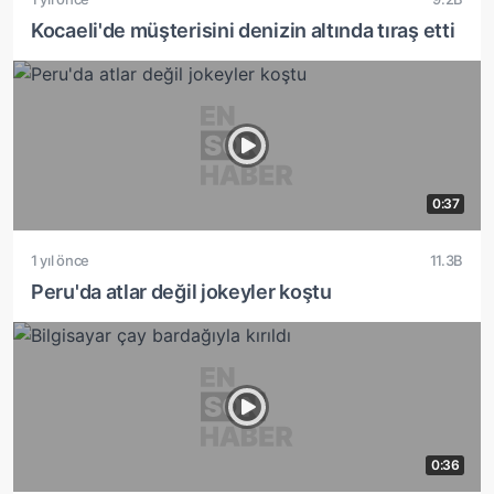
Kocaeli'de müşterisini denizin altında tıraş etti
0:37
1 yıl önce
11.3B
Peru'da atlar değil jokeyler koştu
0:36