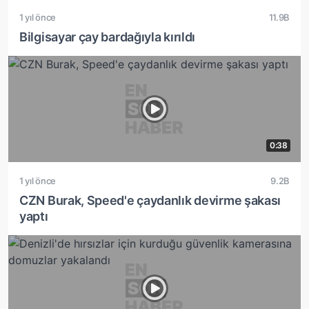
1 yıl önce
11.9B
Bilgisayar çay bardağıyla kırıldı
0:38
1 yıl önce
9.2B
CZN Burak, Speed'e çaydanlık devirme şakası
yaptı