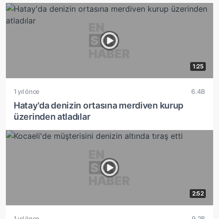
1:25
1 yıl önce
6.4B
Hatay'da denizin ortasına merdiven kurup
üzerinden atladılar
2:52
1 yıl önce
9.2B