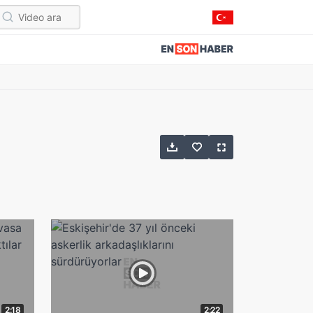
2:18
2:22