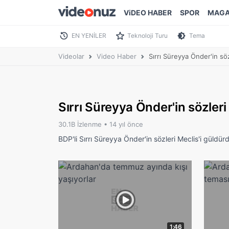
ViDEO HABER
SPOR
MAGA
EN YENİLER
Teknoloji Turu
Tema
Videolar
Video Haber
Sırrı Süreyya Önder'in sö
Sırrı Süreyya Önder'in sözleri
30.1B İzlenme •
14 yıl önce
BDP'li Sırrı Süreyya Önder'in sözleri Meclis'i güldür
1:46