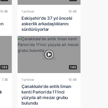
10.6B
1 yıl önce
10.4B
Eskişehir'de 37 yıl önceki
en
askerlik arkadaşlıklarını
sürdürüyorlar
1:53
1:43
7.3B
1 yıl önce
10.4B
Çanakkale'de antik liman
ı
kenti Parion'da 11'inci
yüzyıla ait mezar grubu
bulundu