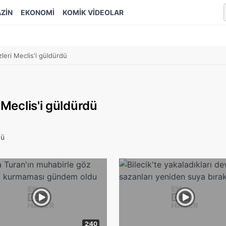
ZİN
EKONOMİ
KOMİK VİDEOLAR
zleri Meclis'i güldürdü
 Meclis'i güldürdü
dü
2:40