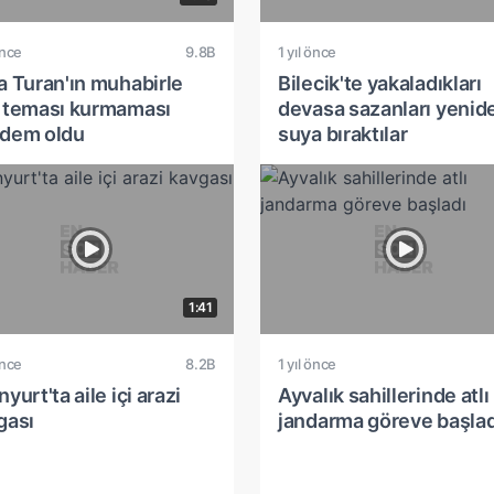
önce
9.8B
1 yıl önce
a Turan'ın muhabirle
Bilecik'te yakaladıkları
 teması kurmaması
devasa sazanları yenid
dem oldu
suya bıraktılar
1:41
önce
8.2B
1 yıl önce
yurt'ta aile içi arazi
Ayvalık sahillerinde atlı
gası
jandarma göreve başlad