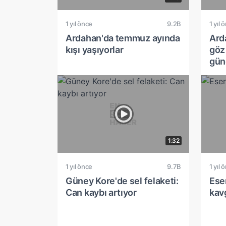
1 yıl önce
9.2B
1 yıl 
Ardahan'da temmuz ayında
Ard
kışı yaşıyorlar
göz
gün
1:32
1 yıl önce
9.7B
1 yıl 
Güney Kore'de sel felaketi:
Esen
Can kaybı artıyor
kav