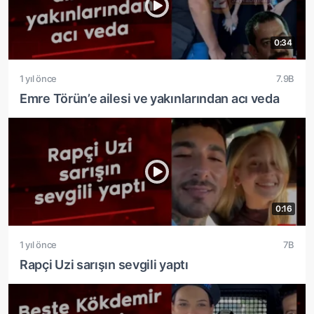
0:34
1 yıl önce
7.9B
Emre Törün’e ailesi ve yakınlarından acı veda
0:16
1 yıl önce
7B
Rapçi Uzi sarışın sevgili yaptı