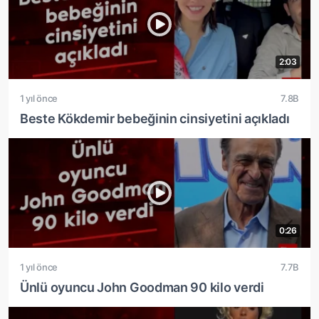
2:03
1 yıl önce
7.8B
Beste Kökdemir bebeğinin cinsiyetini açıkladı
0:26
1 yıl önce
7.7B
Ünlü oyuncu John Goodman 90 kilo verdi