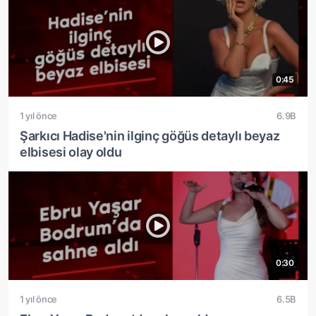
0:45
1 yıl önce
6.9B
Şarkıcı Hadise'nin ilginç göğüs detaylı beyaz
elbisesi olay oldu
0:30
1 yıl önce
6.5B