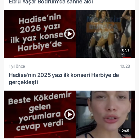
Ebru Yaşar Bodrum'da sahne aldı
0:51
1 yıl önce
10.2B
Hadise'nin 2025 yazı ilk konseri Harbiye'de
gerçekleşti
2:45