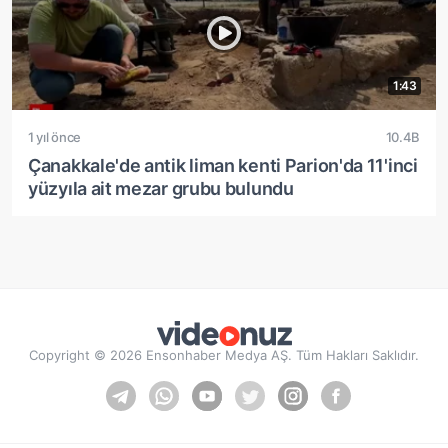
1:43
1 yıl önce
10.4B
Çanakkale'de antik liman kenti Parion'da 11'inci
yüzyıla ait mezar grubu bulundu
Copyright © 2026 Ensonhaber Medya AŞ. Tüm Hakları Saklıdır.