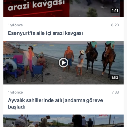
1:41
1 yıl önce
8.2B
Esenyurt'ta aile içi arazi kavgası
1:53
1 yıl önce
7.3B
Ayvalık sahillerinde atlı jandarma göreve
başladı