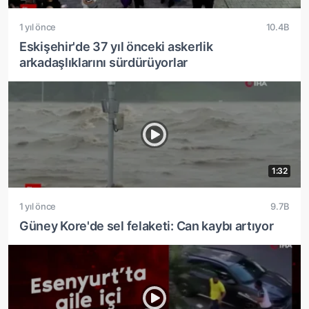
1 yıl önce
10.4B
Eskişehir'de 37 yıl önceki askerlik
arkadaşlıklarını sürdürüyorlar
1:32
1 yıl önce
9.7B
Güney Kore'de sel felaketi: Can kaybı artıyor