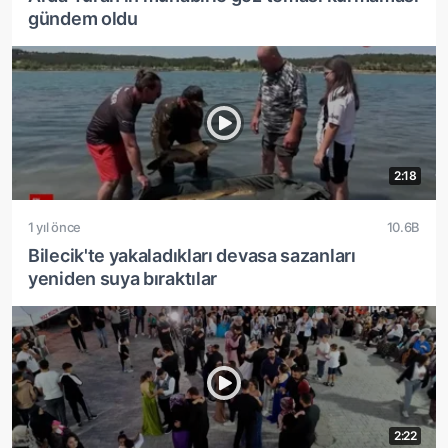
gündem oldu
2:18
1 yıl önce
10.6B
Bilecik'te yakaladıkları devasa sazanları
yeniden suya bıraktılar
2:22