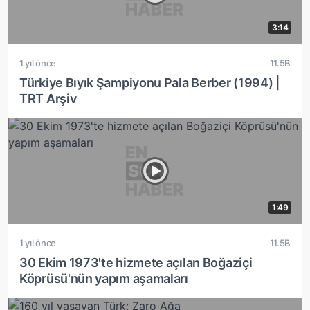
3:14
1 yıl önce
11.5B
Türkiye Bıyık Şampiyonu Pala Berber (1994) |
TRT Arşiv
1:49
1 yıl önce
11.5B
30 Ekim 1973'te hizmete açılan Boğaziçi
Köprüsü'nün yapım aşamaları