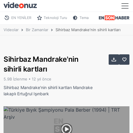
EN YENİLER
Teknoloji Turu
Tema
Videolar
Bir Zamanlar
Sihirbaz Mandrake'nin sihirli kartları
Sihirbaz Mandrake'nin
sihirli kartları
5.9B İzlenme •
12 yıl önce
Sihirbaz Mandrake'nin sihirli kartları Mandrake
lakaplı Ertuğrul Işınbark