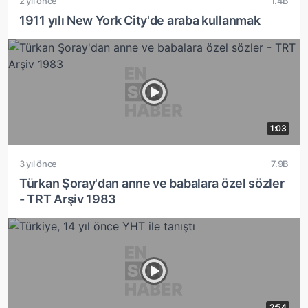
2 yıl önce
1.4B
1911 yılı New York City'de araba kullanmak
1:03
3 yıl önce
7.9B
Türkan Şoray'dan anne ve babalara özel sözler
- TRT Arşiv 1983
2:54