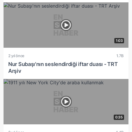
1:03
2 yıl önce
1.7B
Nur Subaşı'nın seslendirdiği iftar duası - TRT
Arşiv
0:35