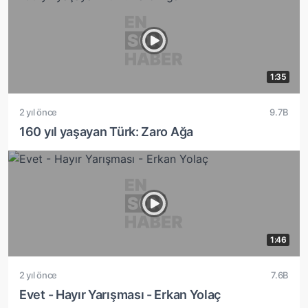
1:35
2 yıl önce
9.7B
160 yıl yaşayan Türk: Zaro Ağa
1:46
2 yıl önce
7.6B
Evet - Hayır Yarışması - Erkan Yolaç