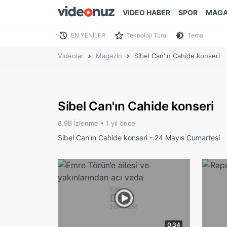
ViDEO HABER
SPOR
MAGA
EN YENİLER
Teknoloji Turu
Tema
Videolar
Magazin
Sibel Can'ın Cahide konseri
Sibel Can'ın Cahide konseri
8.9B İzlenme •
1 yıl önce
Sibel Can'ın Cahide konseri - 24 Mayıs Cumartesi
0:34