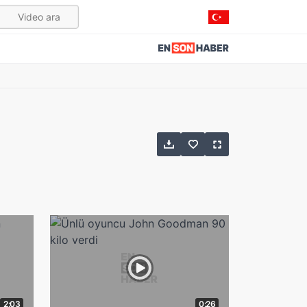
2:03
0:26