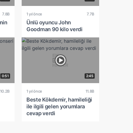
7.8B
1 yıl önce
7.7B
nin
Ünlü oyuncu John
Goodman 90 kilo verdi
0:51
2:45
10.2B
1 yıl önce
11.8B
Beste Kökdemir, hamileliği
ile ilgili gelen yorumlara
cevap verdi