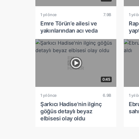
1 yıl önce
7.9B
1 yıl 
Emre Törün’e ailesi ve
Rapç
yakınlarından acı veda
yap
0:45
1 yıl önce
6.9B
1 yıl 
Şarkıcı Hadise'nin ilginç
Ebr
göğüs detaylı beyaz
sah
elbisesi olay oldu