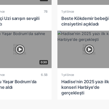
önce
7B
1 yıl önce
i Uzi sarışın sevgili
Beste Kökdemir bebeği
tı
cinsiyetini açıkladı
0:30
önce
6.5B
1 yıl önce
u Yaşar Bodrum'da
Hadise'nin 2025 yazı ilk
ne aldı
konseri Harbiye'de
gerçekleşti