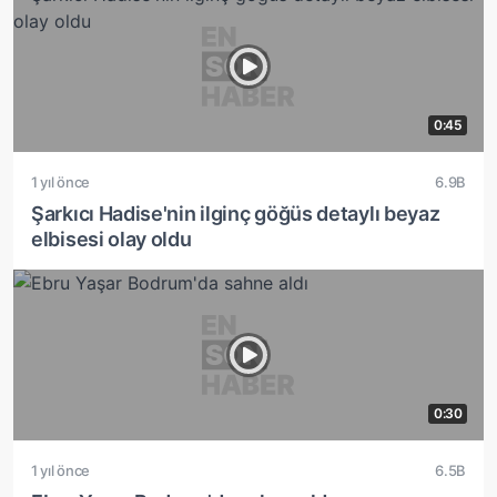
0:45
1 yıl önce
6.9B
Şarkıcı Hadise'nin ilginç göğüs detaylı beyaz
elbisesi olay oldu
0:30
1 yıl önce
6.5B