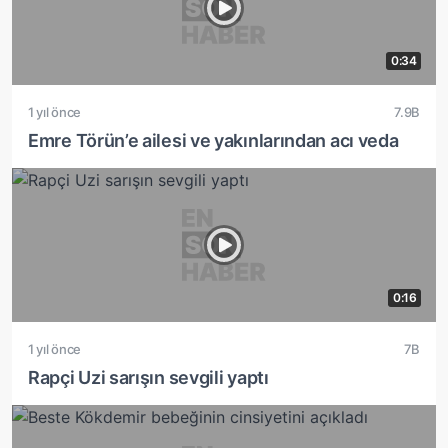
0:34
1 yıl önce
7.9B
Emre Törün’e ailesi ve yakınlarından acı veda
0:16
1 yıl önce
7B
Rapçi Uzi sarışın sevgili yaptı