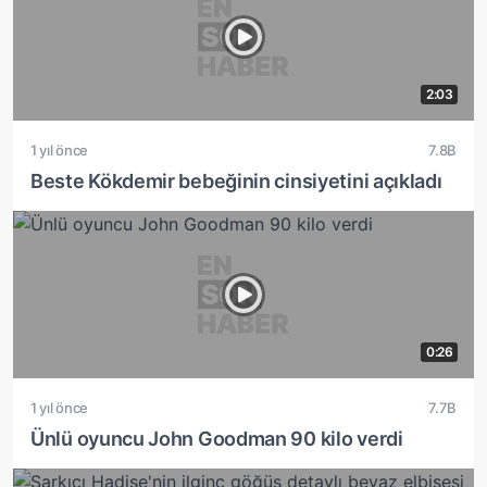
2:03
1 yıl önce
7.8B
Beste Kökdemir bebeğinin cinsiyetini açıkladı
0:26
1 yıl önce
7.7B
Ünlü oyuncu John Goodman 90 kilo verdi