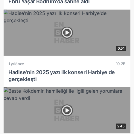
Ebru Yaşar Bodrum'da sahne aldı
0:51
1 yıl önce
10.2B
Hadise'nin 2025 yazı ilk konseri Harbiye'de
gerçekleşti
2:45