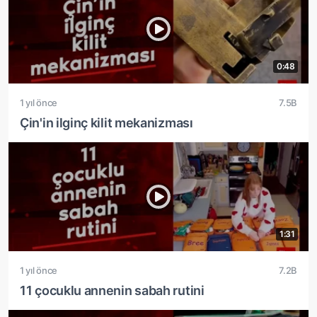
0:48
1 yıl önce
7.5B
Çin'in ilginç kilit mekanizması
1:31
1 yıl önce
7.2B
11 çocuklu annenin sabah rutini