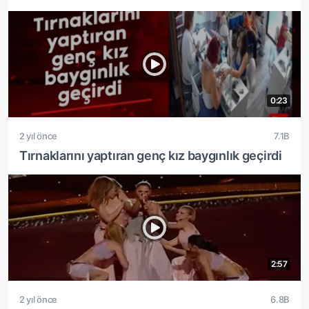
0:23
2 yıl önce
7.1B
Tırnaklarını yaptıran genç kız baygınlık geçirdi
2:57
2 yıl önce
6.8B