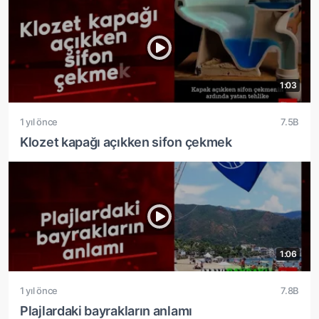
1:03
1 yıl önce
7.5B
Klozet kapağı açıkken sifon çekmek
1:06
1 yıl önce
7.8B
Plajlardaki bayrakların anlamı