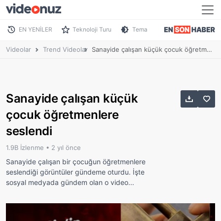
EN YENİLER
Teknoloji Turu
Tema
Videolar
Trend Videolar
Sanayide çalışan küçük çocuk öğretmenlere seslendi
Sanayide çalışan küçük
çocuk öğretmenlere
seslendi
1.9B İzlenme •
2 yıl önce
Sanayide çalışan bir çocuğun öğretmenlere
seslendiği görüntüler gündeme oturdu. İşte
sosyal medyada gündem olan o video...