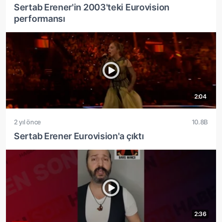
Sertab Erener'in 2003'teki Eurovision
performansı
2:04
2 yıl önce
10.8B
Sertab Erener Eurovision'a çıktı
2:36