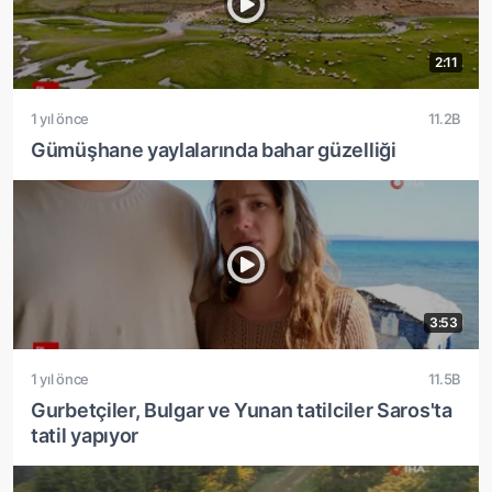
2:11
1 yıl önce
11.2B
Gümüşhane yaylalarında bahar güzelliği
3:53
1 yıl önce
11.5B
Gurbetçiler, Bulgar ve Yunan tatilciler Saros'ta
tatil yapıyor