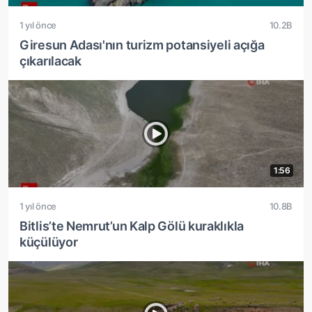
1 yıl önce
10.2B
Giresun Adası'nın turizm potansiyeli açığa
çıkarılacak
1:56
1 yıl önce
10.8B
Bitlis’te Nemrut’un Kalp Gölü kuraklıkla
küçülüyor