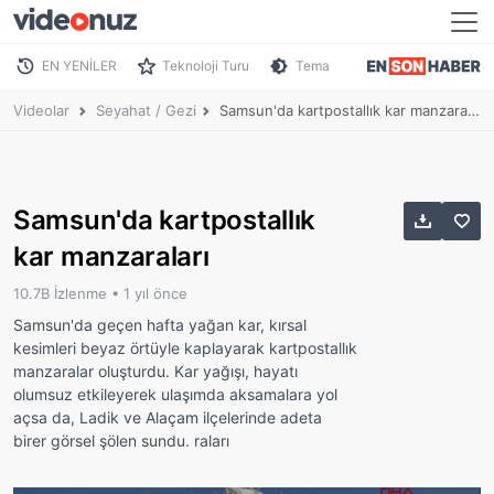
EN YENİLER
Teknoloji Turu
Tema
Videolar
Seyahat / Gezi
Samsun'da kartpostallık kar manzaraları
Samsun'da kartpostallık
kar manzaraları
10.7B İzlenme •
1 yıl önce
Samsun'da geçen hafta yağan kar, kırsal
kesimleri beyaz örtüyle kaplayarak kartpostallık
manzaralar oluşturdu. Kar yağışı, hayatı
olumsuz etkileyerek ulaşımda aksamalara yol
açsa da, Ladik ve Alaçam ilçelerinde adeta
birer görsel şölen sundu. raları