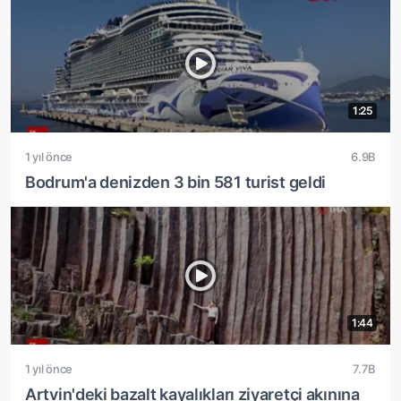
1:25
1 yıl önce
6.9B
Bodrum'a denizden 3 bin 581 turist geldi
1:44
1 yıl önce
7.7B
Artvin'deki bazalt kayalıkları ziyaretçi akınına