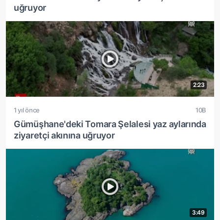
uğruyor
2:23
1 yıl önce
10B
Gümüşhane'deki Tomara Şelalesi yaz aylarında
ziyaretçi akınına uğruyor
3:49