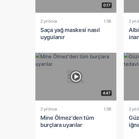
0:17
2 yıl önce
1.5B
2 yıl 
Saça yağ maskesi nasıl
Alb
uygulanır
ina
4:47
2 yıl önce
1.5B
2 yıl 
Mine Ölmez'den tüm
Güze
burçlara uyarılar
iğn