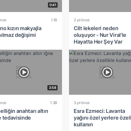
0:41
önce
1.1B
2 yıl önce
ino kızın makyajla
Cilt lekeleri neden
nılmaz değişimi
oluşuyor - Nur Viral'le
Hayatta Her Şey Var
3:58
önce
1.3B
3 yıl önce
lliğin anahtarı altın
Esra Ezmeci: Lavanta
e tedavisinde
yağını özel yerlere özell
kullanın