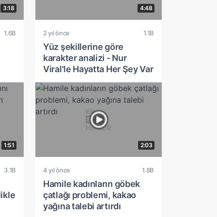
3:18
4:48
1.6B
2 yıl önce
1.1B
Yüz şekillerine göre
karakter analizi - Nur
Viral'le Hayatta Her Şey Var
1:51
2:03
3.1B
4 yıl önce
1.8B
Hamile kadınların göbek
ikle
çatlağı problemi, kakao
yağına talebi artırdı