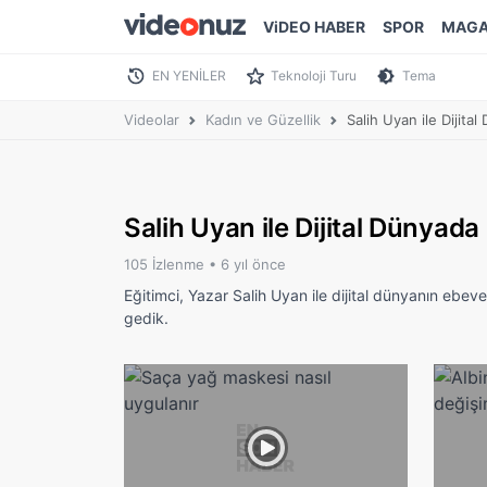
ViDEO HABER
SPOR
MAGA
EN YENİLER
Teknoloji Turu
Tema
Videolar
Kadın ve Güzellik
Salih Uyan ile Dijit
Salih Uyan ile Dijital Dünya
105 İzlenme •
6 yıl önce
Eğitimci, Yazar Salih Uyan ile dijital dünyanın ebev
gedik.