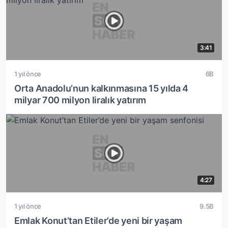
3:41
1 yıl önce
6B
Orta Anadolu’nun kalkınmasına 15 yılda 4
milyar 700 milyon liralık yatırım
4:27
1 yıl önce
9.5B
Emlak Konut’tan Etiler’de yeni bir yaşam