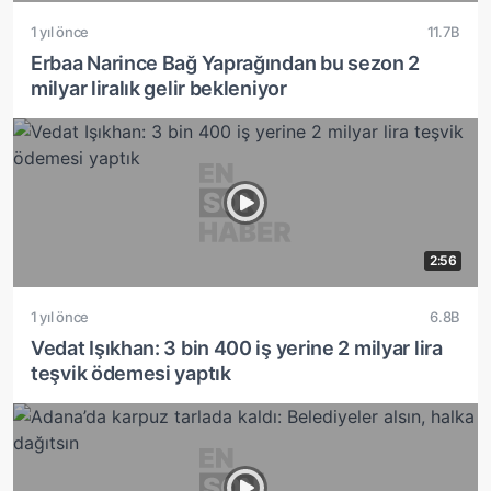
1 yıl önce
11.7B
Erbaa Narince Bağ Yaprağından bu sezon 2
milyar liralık gelir bekleniyor
2:56
1 yıl önce
6.8B
Vedat Işıkhan: 3 bin 400 iş yerine 2 milyar lira
teşvik ödemesi yaptık