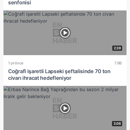
senfonisi
2:39
1 yıl önce
7.6B
Coğrafi işaretli Lapseki şeftalisinde 70 ton
civarı ihracat hedefleniyor
3:06