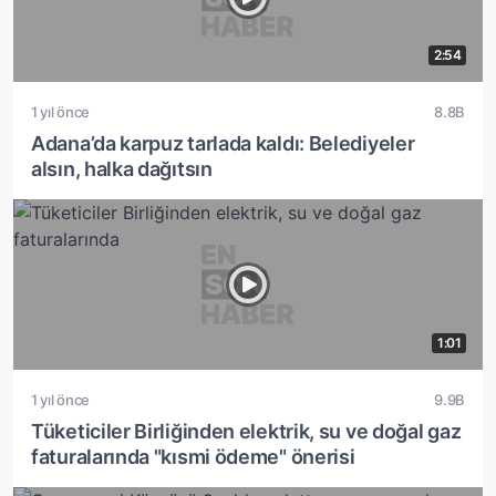
2:54
1 yıl önce
8.8B
Adana’da karpuz tarlada kaldı: Belediyeler
alsın, halka dağıtsın
1:01
1 yıl önce
9.9B
Tüketiciler Birliğinden elektrik, su ve doğal gaz
faturalarında "kısmi ödeme" önerisi