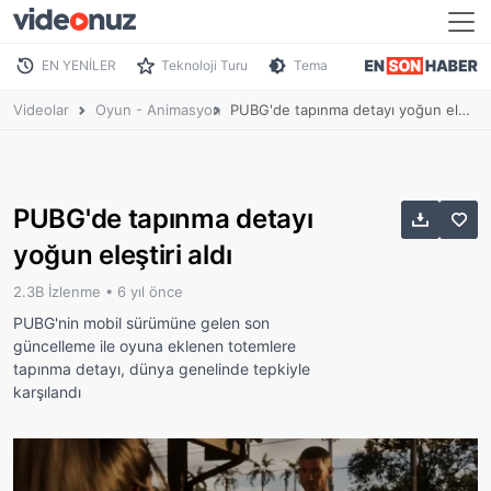
EN YENİLER
Teknoloji Turu
Tema
Videolar
Oyun - Animasyon
PUBG'de tapınma detayı yoğun eleştiri aldı
PUBG'de tapınma detayı
yoğun eleştiri aldı
2.3B İzlenme •
6 yıl önce
PUBG'nin mobil sürümüne gelen son
güncelleme ile oyuna eklenen totemlere
tapınma detayı, dünya genelinde tepkiyle
karşılandı