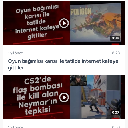
0:36
1 yıl önce
8.2B
Oyun bağımlısı karısı ile tatilde internet kafeye
gittiler
0:37
1 yıl önce
6.5B