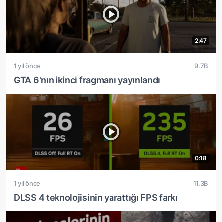
2:47
1 yıl önce
9.7B
GTA 6'nın ikinci fragmanı yayınlandı
0:18
1 yıl önce
11.3B
DLSS 4 teknolojisinin yarattığı FPS farkı