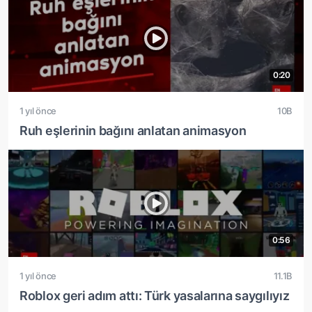
0:20
1 yıl önce
10B
Ruh eşlerinin bağını anlatan animasyon
0:56
1 yıl önce
11.1B
Roblox geri adım attı: Türk yasalarına saygılıyız