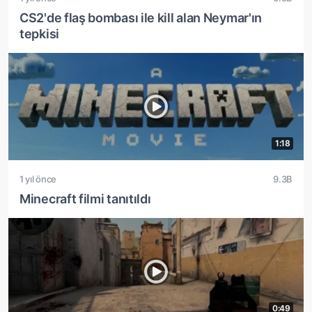
CS2'de flaş bombası ile kill alan Neymar'ın
tepkisi
1:18
1 yıl önce
9.3B
Minecraft filmi tanıtıldı
0:49