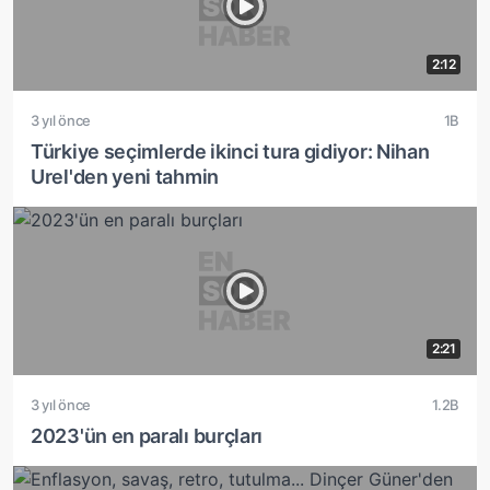
2:12
3 yıl önce
1B
Türkiye seçimlerde ikinci tura gidiyor: Nihan
Urel'den yeni tahmin
2:21
3 yıl önce
1.2B
2023'ün en paralı burçları