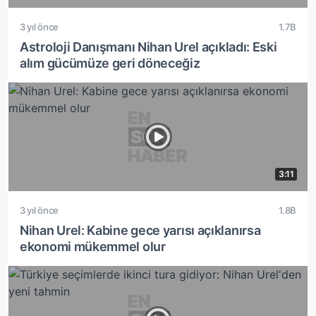
3 yıl önce
1.7B
Astroloji Danışmanı Nihan Urel açıkladı: Eski
alım gücümüze geri döneceğiz
3:11
3 yıl önce
1.8B
Nihan Urel: Kabine gece yarısı açıklanırsa
ekonomi mükemmel olur