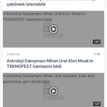
çekilmek istenebilir
1:07
2 yıl önce
3.8B
Astroloji Danışmanı Nihan Urel Elon Musk'ın
TEKNOFEST hamlesini bildi
1:27