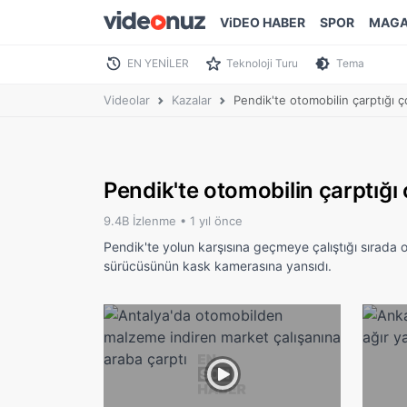
ViDEO HABER
SPOR
MAGA
EN YENİLER
Teknoloji Turu
Tema
Videolar
Kazalar
Pendik'te otomobilin çarptığı ç
Pendik'te otomobilin çarptığı
9.4B İzlenme •
1 yıl önce
Pendik'te yolun karşısına geçmeye çalıştığı sırada o
sürücüsünün kask kamerasına yansıdı.