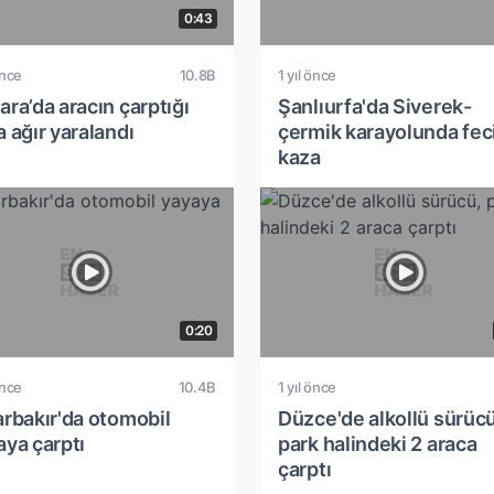
0:43
önce
10.8B
1 yıl önce
ra’da aracın çarptığı
Şanlıurfa'da Siverek-
 ağır yaralandı
çermik karayolunda fec
kaza
0:20
önce
10.4B
1 yıl önce
arbakır'da otomobil
Düzce'de alkollü sürücü
aya çarptı
park halindeki 2 araca
çarptı