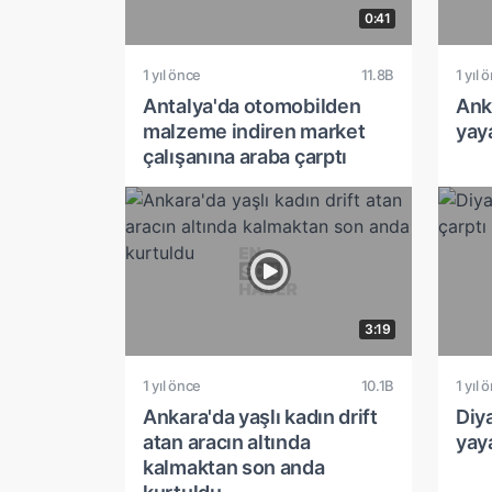
0:41
1 yıl önce
11.8B
1 yıl 
Antalya'da otomobilden
Anka
malzeme indiren market
yaya
çalışanına araba çarptı
3:19
1 yıl önce
10.1B
1 yıl 
Ankara'da yaşlı kadın drift
Diy
atan aracın altında
yay
kalmaktan son anda