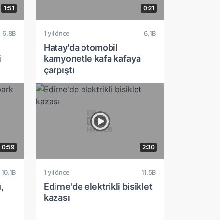
1:51
0:21
6.8B
1 yıl önce
6.1B
Hatay'da otomobil
i
kamyonetle kafa kafaya
çarpıştı
0:59
2:30
10.1B
1 yıl önce
11.5B
,
Edirne'de elektrikli bisiklet
kazası