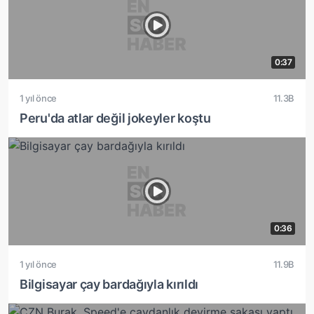
0:37
1 yıl önce
11.3B
Peru'da atlar değil jokeyler koştu
0:36
1 yıl önce
11.9B
Bilgisayar çay bardağıyla kırıldı