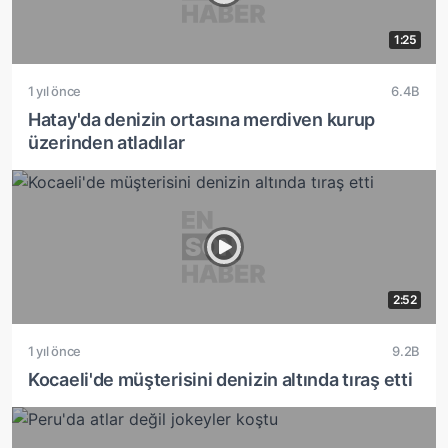
1:25
1 yıl önce
6.4B
Hatay'da denizin ortasına merdiven kurup
üzerinden atladılar
2:52
1 yıl önce
9.2B
Kocaeli'de müşterisini denizin altında tıraş etti