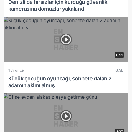
Denizli'de hırsızlar için kurduğu güvenlik
kamerasına domuzlar yakalandı
0:21
1 yıl önce
8.9B
Küçük çocuğun oyuncağı, sohbete dalan 2
adamın aklını almış
1:27