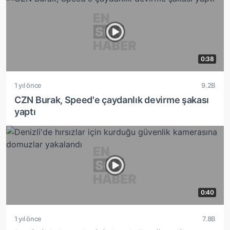
0:38
1 yıl önce
9.2B
CZN Burak, Speed'e çaydanlık devirme şakası
yaptı
0:40
1 yıl önce
7.8B