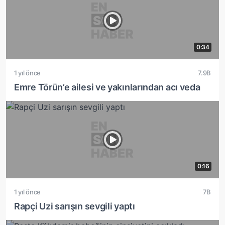
0:34
1 yıl önce
7.9B
Emre Törün’e ailesi ve yakınlarından acı veda
0:16
1 yıl önce
7B
Rapçi Uzi sarışın sevgili yaptı