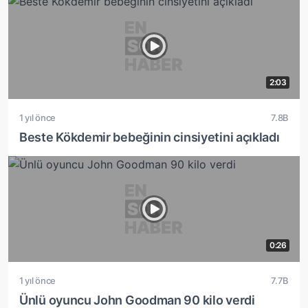
2:03
1 yıl önce
7.8B
Beste Kökdemir bebeğinin cinsiyetini açıkladı
0:26
1 yıl önce
7.7B
Ünlü oyuncu John Goodman 90 kilo verdi