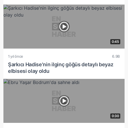
0:45
1 yıl önce
6.9B
Şarkıcı Hadise'nin ilginç göğüs detaylı beyaz
elbisesi olay oldu
0:30