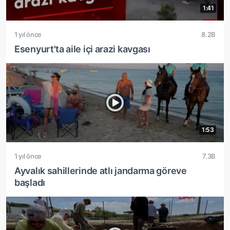
1:41
1 yıl önce
8.2B
Esenyurt'ta aile içi arazi kavgası
1:53
1 yıl önce
7.3B
Ayvalık sahillerinde atlı jandarma göreve
başladı