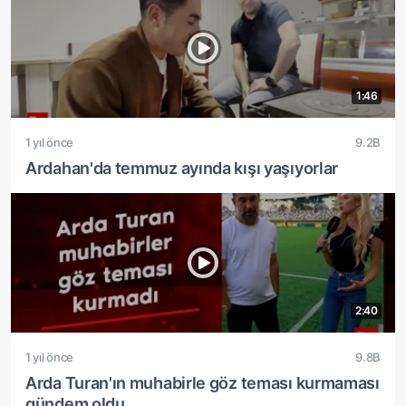
1:46
1 yıl önce
9.2B
Ardahan'da temmuz ayında kışı yaşıyorlar
2:40
1 yıl önce
9.8B
Arda Turan'ın muhabirle göz teması kurmaması
gündem oldu