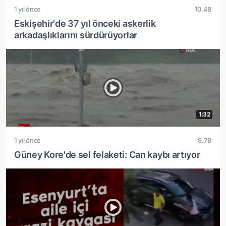
1 yıl önce
10.4B
Eskişehir'de 37 yıl önceki askerlik
arkadaşlıklarını sürdürüyorlar
1:32
1 yıl önce
9.7B
Güney Kore'de sel felaketi: Can kaybı artıyor