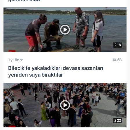
2:18
1 yıl önce
10.6B
Bilecik'te yakaladıkları devasa sazanları
yeniden suya bıraktılar
2:22