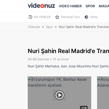
ViDEO HABER
SPOR
MAGA
EN YENİLER
Teknoloji Turu
Tema
Videolar
Spor
Nuri Şahin Real Madrid'e Transferi
Nuri Şahin Real Madrid'e Trans
30.6B İzlenme •
15 yıl önce
Nuri Şahin Merhaba, ben Jose Mourinho Nuri Şahin,
1:19