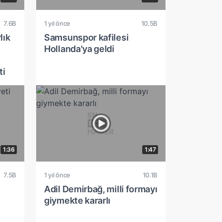
7.6B
1 yıl önce
10.5B
lık
Samsunspor kafilesi
Hollanda'ya geldi
ti
1:36
1:47
7.5B
1 yıl önce
10.1B
Adil Demirbağ, milli formayı
giymekte kararlı