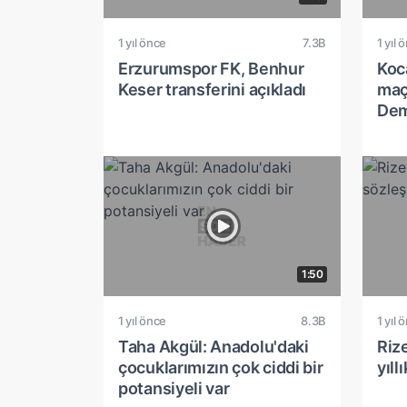
1 yıl önce
7.3B
1 yıl 
Erzurumspor FK, Benhur
Koca
Keser transferini açıkladı
maç
Dem
1:50
1 yıl önce
8.3B
1 yıl 
Taha Akgül: Anadolu'daki
Rize
çocuklarımızın çok ciddi bir
yıll
potansiyeli var