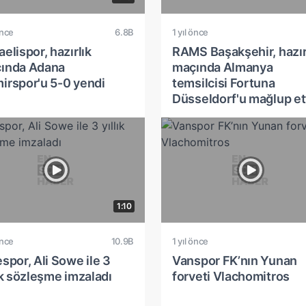
önce
6.8B
1 yıl önce
elispor, hazırlık
RAMS Başakşehir, hazır
ında Adana
maçında Almanya
irspor'u 5-0 yendi
temsilcisi Fortuna
Düsseldorf'u mağlup et
1:10
önce
10.9B
1 yıl önce
spor, Ali Sowe ile 3
Vanspor FK’nın Yunan
ık sözleşme imzaladı
forveti Vlachomitros