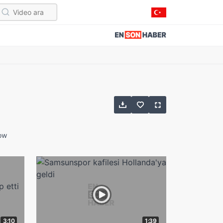
how
3:10
1:39