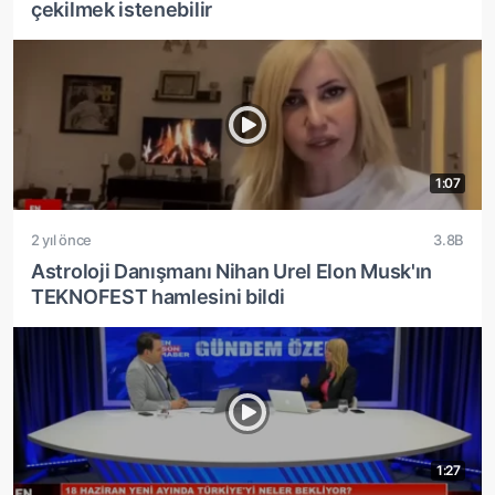
çekilmek istenebilir
1:07
2 yıl önce
3.8B
Astroloji Danışmanı Nihan Urel Elon Musk'ın
TEKNOFEST hamlesini bildi
1:27