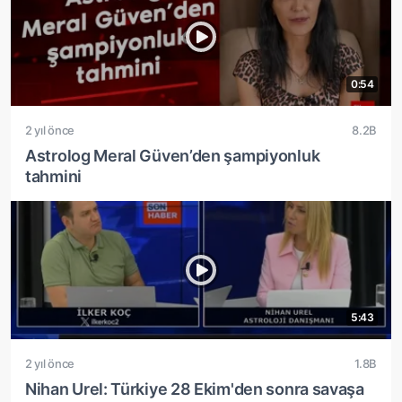
0:54
2 yıl önce
8.2B
Astrolog Meral Güven’den şampiyonluk
tahmini
5:43
2 yıl önce
1.8B
Nihan Urel: Türkiye 28 Ekim'den sonra savaşa