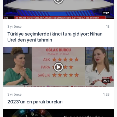
2:12
3 yıl önce
1B
Türkiye seçimlerde ikinci tura gidiyor: Nihan
Urel'den yeni tahmin
2:21
3 yıl önce
1.2B
2023'ün en paralı burçları