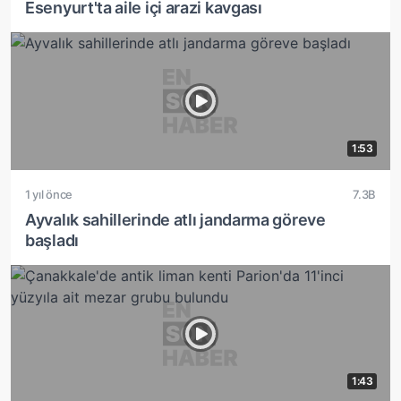
Esenyurt'ta aile içi arazi kavgası
1:53
1 yıl önce
7.3B
Ayvalık sahillerinde atlı jandarma göreve
başladı
1:43