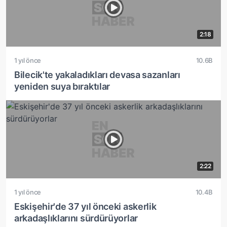
2:18
1 yıl önce
10.6B
Bilecik'te yakaladıkları devasa sazanları
yeniden suya bıraktılar
2:22
1 yıl önce
10.4B
Eskişehir'de 37 yıl önceki askerlik
arkadaşlıklarını sürdürüyorlar