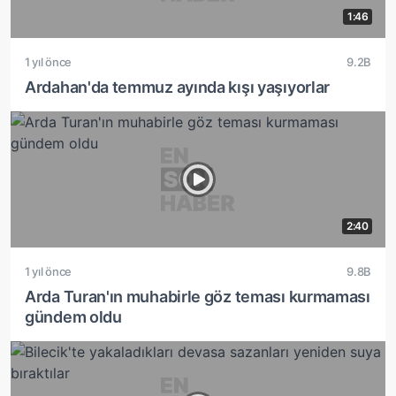
1:46
1 yıl önce
9.2B
Ardahan'da temmuz ayında kışı yaşıyorlar
2:40
1 yıl önce
9.8B
Arda Turan'ın muhabirle göz teması kurmaması
gündem oldu