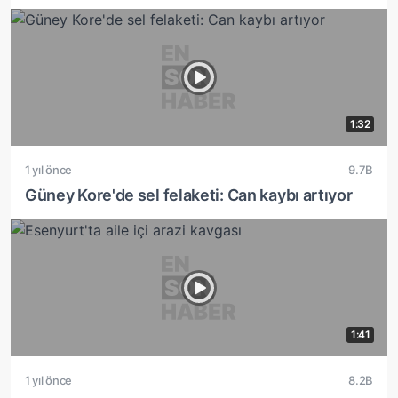
1:32
1 yıl önce
9.7B
Güney Kore'de sel felaketi: Can kaybı artıyor
1:41
1 yıl önce
8.2B