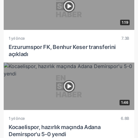
1:19
1 yıl önce
7.3B
Erzurumspor FK, Benhur Keser transferini
açıkladı
1:46
1 yıl önce
6.8B
Kocaelispor, hazırlık maçında Adana
Demirspor'u 5-0 yendi