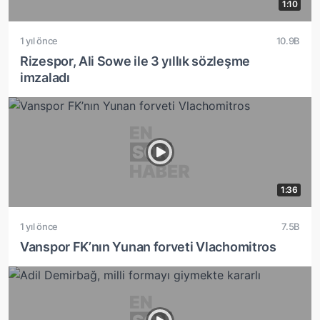
1:10
1 yıl önce
10.9B
Rizespor, Ali Sowe ile 3 yıllık sözleşme
imzaladı
1:36
1 yıl önce
7.5B
Vanspor FK’nın Yunan forveti Vlachomitros