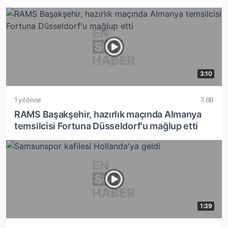
3:10
1 yıl önce
7.6B
RAMS Başakşehir, hazırlık maçında Almanya
temsilcisi Fortuna Düsseldorf'u mağlup etti
1:39